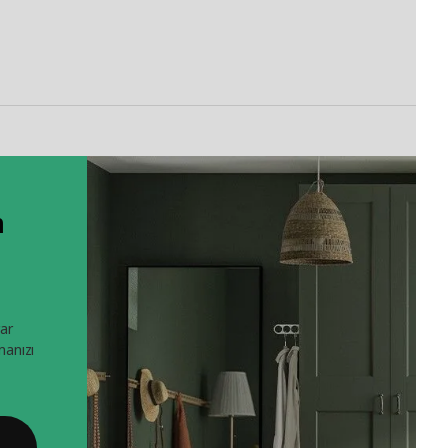
m
rar
manızı