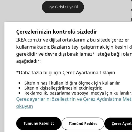
Üye Girişi / Üye Ol
IKEA
Kurumsal Satış
Çerezlerinizin kontrolü sizdedir
İş yeri mobilya ve aksesuar
IKEA.com.tr ve dijital ortaklarımız bu sitede çerezler
alışverişleriniz IKEA Kurumsal Kart
kullanmaktadır. Bazıları siteyi çalıştırmak için kesinlik
ile daha hesaplı.
gereklidir ve devre dışı bırakılamaz* isteğe bağlı olan
aşağıdadır:
Hemen Başvurun
*Daha fazla bilgi için Çerez Ayarlarına tıklayın
Site'nin nasıl kullanıldığını ölçmek için kullanılır.
Sitenin kişiselleştirilmesini etkinleştirir.
Reklamcılık, pazarlama ve sosyal medya için kullanılır.
facebook
twitter
instagram
pinterest
youtube
link
Çerez ayarlarını özelleştirin ve Çerez Aydınlatma Met
okuyun
Enerji Politikası
Bilgi Güvenliği Politikası
Kalite 
Tümünü Kabul Et
Tümünü Reddet
Çerez Ayarl
Kişisel Verilerin Korunması
Çerez Politikası