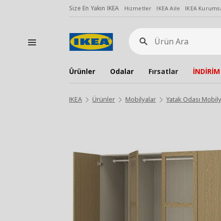
Size En Yakın IKEA
Hizmetler
IKEA Aile
IKEA Kurumsa
Ürün
Ara
Ürünler
Odalar
Fırsatlar
İNDİRİM
IKEA
Ürünler
Mobilyalar
Yatak Odası Mobily