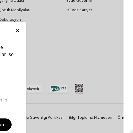
Çalışma Odası
Evde Güvenlik
Çocuk Mobilyaları
IKEA’da Kariyer
Dekorasyon
×
Züccaciye
le
lar ise
edin
ni'ni
Politikası
Gıda Güvenliği Politikası
Bilgi Toplumu Hizmetleri
Önemli B
arı