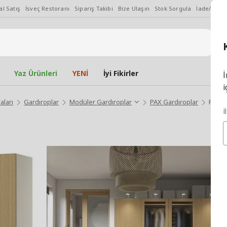
l Satış
İsveç Restoranı
Sipariş Takibi
Bize Ulaşın
Stok Sorgula
İade/Değiş
Yaz Ürünleri
YENİ
İyi Fikirler
İ
i
aları
Gardıroplar
Modüler Gardıroplar
PAX Gardıroplar
PAX/T
İ