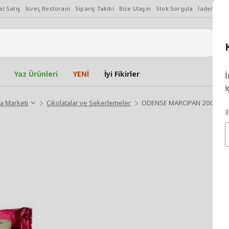
l Satış
İsveç Restoranı
Sipariş Takibi
Bize Ulaşın
Stok Sorgula
İade/Değiş
Yaz Ürünleri
YENİ
İyi Fikirler
İ
i
a Marketi
Çikolatalar ve Şekerlemeler
ODENSE MARCIPAN 200 gr 
İ