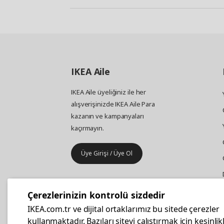
IKEA
Aile
IKEA Aile üyeliğiniz ile her
alışverişinizde IKEA Aile Para
kazanın ve kampanyaları
kaçırmayın.
Üye Girişi / Üye Ol
IKEA
Kurumsal Satış
Çerezlerinizin kontrolü sizdedir
İş yeri mobilya ve aksesuar
IKEA.com.tr ve dijital ortaklarımız bu sitede çerezler
alışverişleriniz IKEA Kurumsal Kart
kullanmaktadır. Bazıları siteyi çalıştırmak için kesinlik