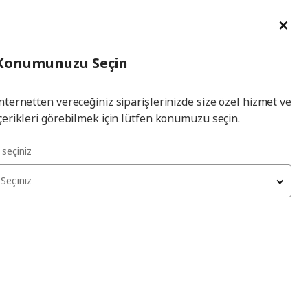
im Talebi
English
Ka
İl
Giriş
Ade
İl Seçiniz
Hej! Üye Girişi / Üye Ol
Konumunuzu Seçin
seçiniz
Yap
nternetten vereceğiniz siparişlerinizde size özel hizmet ve
çerikleri görebilmek için lütfen konumuzu seçin.
badem ezmesi
l seçiniz
Seçiniz
ODENSE MARCIPAN
badem ezmesi, 200 gr
250
₺
999.940.01