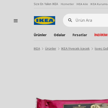
Size En Yakın IKEA
Hizmetler
IKEA Aile
IKEA Kurumsa
Ürün
Ara
Ürünler
Odalar
Fırsatlar
İNDİRİM
IKEA
Ürünler
IKEA Yiyecek-İçecek
İsveç Gıd