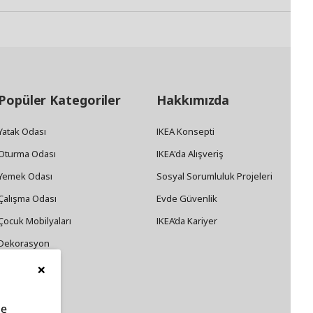
Popüler Kategoriler
Hakkımızda
Yatak Odası
IKEA Konsepti
Oturma Odası
IKEA'da Alışveriş
Yemek Odası
Sosyal Sorumluluk Projeleri
Çalışma Odası
Evde Güvenlik
Çocuk Mobilyaları
IKEA’da Kariyer
Dekorasyon
×
Züccaciye
le