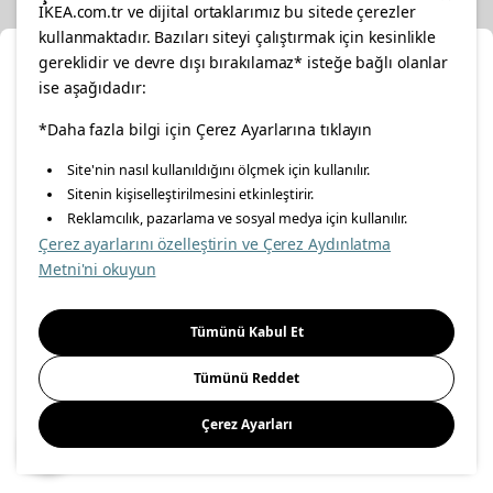
IKEA.com.tr ve dijital ortaklarımız bu sitede çerezler
kullanmaktadır. Bazıları siteyi çalıştırmak için kesinlikle
gereklidir ve devre dışı bırakılamaz* isteğe bağlı olanlar
Ka
ise aşağıdadır:
Konumunuzu Seçin
facebook
*Daha fazla bilgi için Çerez Ayarlarına tıklayın
twitter
instagram
pinterest
youtube
Site'nin nasıl kullanıldığını ölçmek için kullanılır.
İnternetten vereceğiniz siparişlerinizde size özel hizmet ve
Sitenin kişiselleştirilmesini etkinleştirir.
linkedin
içerikleri görebilmek için lütfen konumuzu seçin.
Reklamcılık, pazarlama ve sosyal medya için kullanılır.
Çerez ayarlarını özelleştirin ve Çerez Aydınlatma
İl seçiniz
Metni'ni okuyun
Enerji Politikası
Bilgi Güvenliği Politikası
Kalite Politikası
Seçiniz
Gıda Güvenliği Politikası
Bilgi Toplumu Hizmetleri
Tümünü Kabul Et
Önemli Bilgilendirme
İnternet Sitesi Gizlilik Politikası
Tümünü Reddet
Kişisel Verilerin Korunması
Çerez Politikası
Çerez Ayarları
Kaydet
© Inter IKEA Systems B.V 1999-
2026
Site Creation & Technology
by
MagiClick Digital Solutions