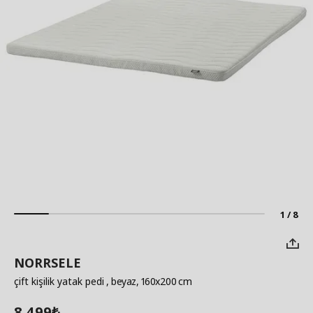
1 / 8
NORRSELE
çift kişilik yatak pedi
, beyaz, 160x200 cm
8.499
₺