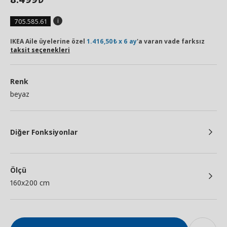
705.585.61
IKEA Aile üyelerine özel
1.416,50₺ x 6 ay
'a varan vade farksız
taksit seçenekleri
Renk
beyaz
Diğer Fonksiyonlar
Ölçü
160x200 cm