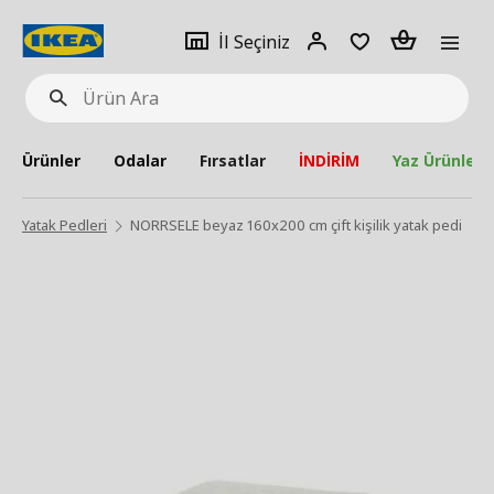
pat
İl
Giriş
Adet
İl Seçiniz
Ürün
seçiniz
Yap
Ara
Ürünler
Odalar
Fırsatlar
İNDİRİM
Yaz Ürünleri
Yatak Pedleri
NORRSELE beyaz 160x200 cm çift kişilik yatak pedi