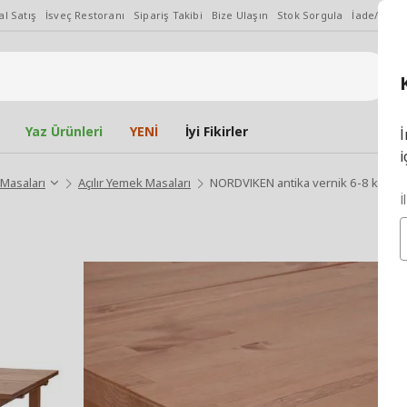
l Satış
İsveç Restoranı
Sipariş Takibi
Bize Ulaşın
Stok Sorgula
İade/Değiş
Yaz Ürünleri
YENİ
İyi Fikirler
İ
i
Masaları
Açılır Yemek Masaları
NORDVIKEN antika vernik 6-8 kişilik 
İ