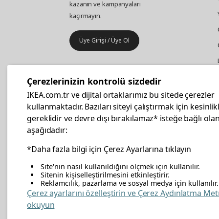
kazanın ve kampanyaları
kaçırmayın.
Üye Girişi / Üye Ol
IKEA
Kurumsal Satış
Çerezlerinizin kontrolü sizdedir
İş yeri mobilya ve aksesuar
IKEA.com.tr ve dijital ortaklarımız bu sitede çerezler
alışverişleriniz IKEA Kurumsal Kart
kullanmaktadır. Bazıları siteyi çalıştırmak için kesinlik
ile daha hesaplı.
gereklidir ve devre dışı bırakılamaz* isteğe bağlı olan
aşağıdadır:
Hemen Başvurun
*Daha fazla bilgi için Çerez Ayarlarına tıklayın
Site'nin nasıl kullanıldığını ölçmek için kullanılır.
Sitenin kişiselleştirilmesini etkinleştirir.
Reklamcılık, pazarlama ve sosyal medya için kullanılır.
facebook
twitter
instagram
pinterest
youtube
link
Çerez ayarlarını özelleştirin ve Çerez Aydınlatma Met
okuyun