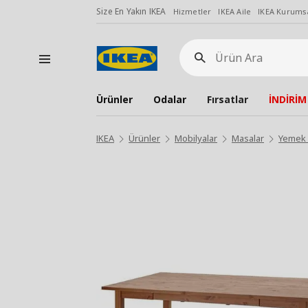
Size En Yakın IKEA
Hizmetler
IKEA Aile
IKEA Kurumsa
Ürün
Ara
Ürünler
Odalar
Fırsatlar
İNDİRİM
IKEA
Ürünler
Mobilyalar
Masalar
Yemek 