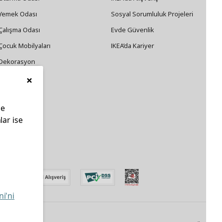
Yemek Odası
Sosyal Sorumluluk Projeleri
Çalışma Odası
Evde Güvenlik
Çocuk Mobilyaları
IKEA’da Kariyer
Dekorasyon
×
Züccaciye
le
lar ise
edin
ni'ni