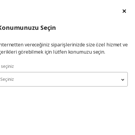
im Talebi
English
Ka
İl
Giriş
Ade
İl Seçiniz
Hej! Üye Girişi / Üye Ol
Konumunuzu Seçin
seçiniz
Yap
nternetten vereceğiniz siparişlerinizde size özel hizmet ve
çerikleri görebilmek için lütfen konumuzu seçin.
l seçiniz
Seçiniz
kları tükenmiş olabilir. Lütfen daha sonra yeniden deneyin.