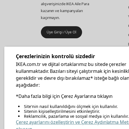
alışverişinizde IKEA Aile Para
kazanın ve kampanyaları
kaçırmayın.
Üye Girişi / Üye Ol
IKEA
Kurumsal Satış
Çerezlerinizin kontrolü sizdedir
İş yeri mobilya ve aksesuar
IKEA.com.tr ve dijital ortaklarımız bu sitede çerezler
alışverişleriniz IKEA Kurumsal Kart
kullanmaktadır. Bazıları siteyi çalıştırmak için kesinlik
ile daha hesaplı.
gereklidir ve devre dışı bırakılamaz* isteğe bağlı olan
aşağıdadır:
Hemen Başvurun
*Daha fazla bilgi için Çerez Ayarlarına tıklayın
Site'nin nasıl kullanıldığını ölçmek için kullanılır.
Sitenin kişiselleştirilmesini etkinleştirir.
Reklamcılık, pazarlama ve sosyal medya için kullanılır.
facebook
twitter
instagram
pinterest
youtube
link
Çerez ayarlarını özelleştirin ve Çerez Aydınlatma Met