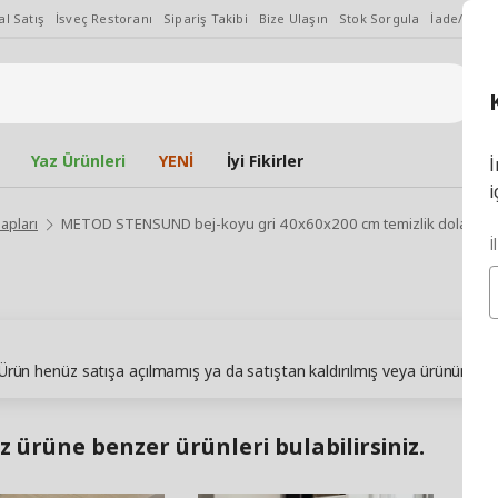
l Satış
İsveç Restoranı
Sipariş Takibi
Bize Ulaşın
Stok Sorgula
İade/Değiş
Yaz Ürünleri
YENİ
İyi Fikirler
İ
i
lapları
METOD STENSUND bej-koyu gri 40x60x200 cm temizlik dolabı
İ
. Ürün henüz satışa açılmamış ya da satıştan kaldırılmış veya ürünün sto
z ürüne benzer ürünleri bulabilirsiniz.