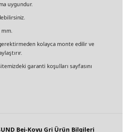
ıma uygundur.
bilirsiniz.
18 mm.
gerektirmeden kolayca monte edilir ve
ylaştırır.
 sitemizdeki garanti koşulları sayfasını
UND Bej-Koyu Gri Ürün Bilgileri