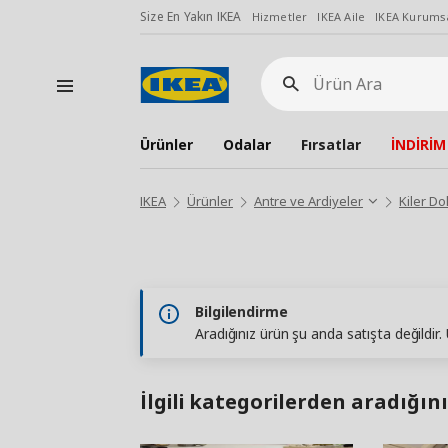
Size En Yakın IKEA
Hizmetler
IKEA Aile
IKEA Kurumsa
Ürün
Ara
Ürünler
Odalar
Fırsatlar
İNDİRİM
IKEA
Ürünler
Antre ve Ardiyeler
Kiler Do
Bilgilendirme
Aradığınız ürün şu anda satışta değildir
İlgili kategorilerden aradığını