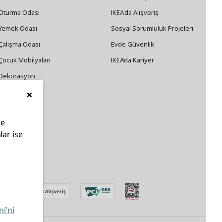
Oturma Odası
IKEA'da Alışveriş
Yemek Odası
Sosyal Sorumluluk Projeleri
Çalışma Odası
Evde Güvenlik
Çocuk Mobilyaları
IKEA’da Kariyer
Dekorasyon
×
Züccaciye
le
lar ise
edin
ni'ni