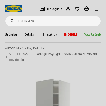
pat
İl
Giriş
Adet
İl Seçiniz
Ürün
seçiniz
Yap
Ara
Ürünler
Odalar
Fırsatlar
İNDİRİM
Yaz Ürünleri
METOD Mutfak Boy Dolapları
METOD HAVSTORP açık gri-koyu gri 60x60x220 cm buzdolabı
boy dolabı