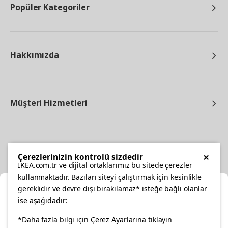
Popüler Kategoriler
Hakkımızda
Müşteri Hizmetleri
Diğer
×
Çerezlerinizin kontrolü sizdedir
IKEA.com.tr ve dijital ortaklarımız bu sitede çerezler
kullanmaktadır. Bazıları siteyi çalıştırmak için kesinlikle
gereklidir ve devre dışı bırakılamaz* isteğe bağlı olanlar
Ka
ise aşağıdadır:
Konumunuzu Seçin
facebook
*Daha fazla bilgi için Çerez Ayarlarına tıklayın
twitter
instagram
pinterest
youtube