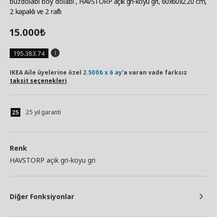
buzdolabı boy dolabı
, HAVSTORP açık gri-koyu gri, 60x60x220 cm,
2 kapaklı ve 2 raflı
15.000
₺
195.383.74
IKEA Aile üyelerine özel
2.500₺ x 6 ay
'a varan vade farksız
taksit seçenekleri
25 yıl garanti
Renk
HAVSTORP açık gri-koyu gri
Diğer Fonksiyonlar