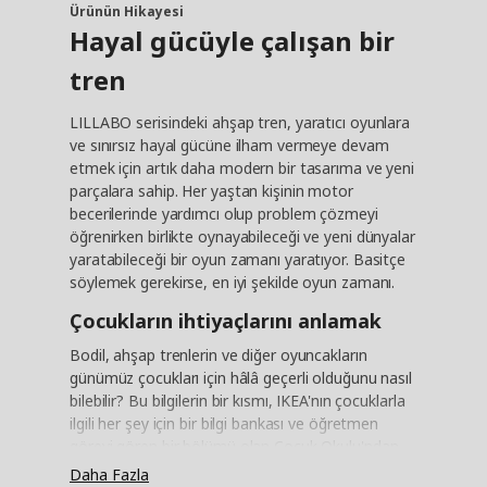
Ürünün Hikayesi
Hayal gücüyle çalışan bir
tren
LILLABO serisindeki ahşap tren, yaratıcı oyunlara
ve sınırsız hayal gücüne ilham vermeye devam
etmek için artık daha modern bir tasarıma ve yeni
parçalara sahip. Her yaştan kişinin motor
becerilerinde yardımcı olup problem çözmeyi
öğrenirken birlikte oynayabileceği ve yeni dünyalar
yaratabileceği bir oyun zamanı yaratıyor. Basitçe
söylemek gerekirse, en iyi şekilde oyun zamanı.
Çocukların ihtiyaçlarını anlamak
Bodil, ahşap trenlerin ve diğer oyuncakların
günümüz çocukları için hâlâ geçerli olduğunu nasıl
bilebilir? Bu bilgilerin bir kısmı, IKEA'nın çocuklarla
ilgili her şey için bir bilgi bankası ve öğretmen
görevi gören bir bölümü olan Çocuk Okulu'ndan
gelmektedir. Jessica Bondesson burada çalışıyor
Daha Fazla