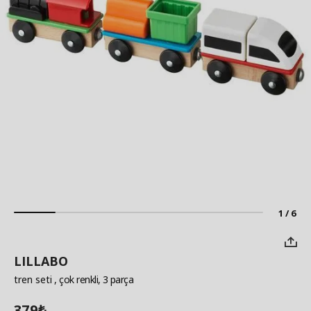
1 / 6
LILLABO
tren seti
, çok renkli, 3 parça
379
₺