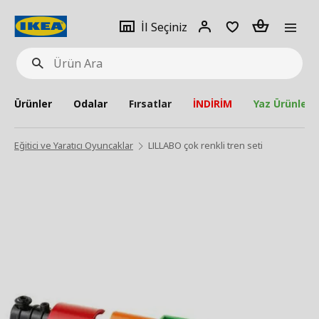
pat
İl
Giriş
Adet
İl Seçiniz
Ürün
seçiniz
Yap
Ara
Ürünler
Odalar
Fırsatlar
İNDİRİM
Yaz Ürünleri
Eğitici ve Yaratıcı Oyuncaklar
LILLABO çok renkli tren seti