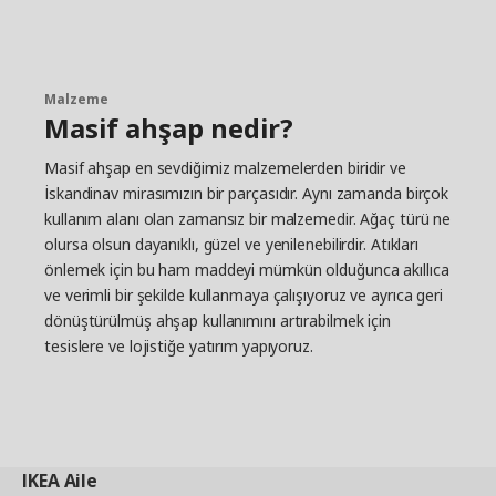
ve Çocuk Okulu'nun ne yaptığını açıklıyor. "IKEA'nın
iyi ve güvenli çocuk ürünleri sunabilmesi için
çalışanlarımızın bir çocuğun gelişimini ve
ihtiyaçlarını gerçekten anlamalarına yardımcı
olmak istiyoruz". Jessica, sağlam LILLABO
Malzeme
Masif ahşap nedir?
serisindeki tren yolu ve diğer parçaların teknik
olarak gelişmiş zamanımızda bir yeri olduğuna
Masif ahşap en sevdiğimiz malzemelerden biridir ve
inanıyor. Oyuncaklar hayal gücünü harekete
geçirir, bir çocuğun mantıksal düşünmesini
İskandinav mirasımızın bir parçasıdır. Aynı zamanda birçok
geliştirir ve sosyalleşmeyi teşvik eder. ”2015'te,
kullanım alanı olan zamansız bir malzemedir. Ağaç türü ne
dünyanın her yerindeki çocukların benzer
olursa olsun dayanıklı, güzel ve yenilenebilirdir. Atıkları
ihtiyaçlara sahip olduğunu ve ebeveynleriyle
önlemek için bu ham maddeyi mümkün olduğunca akıllıca
oynamayı sevdiklerini gösteren oyun hakkında
ve verimli bir şekilde kullanmaya çalışıyoruz ve ayrıca geri
Play Report isimli geniş bir anket gerçekleştirdik”.
dönüştürülmüş ahşap kullanımını artırabilmek için
Ebeveynler aynı fikirde olma eğilimindeler, anket
tesislere ve lojistiğe yatırım yapıyoruz.
çoğu ebeveynin herkesin daha fazla oynaması ve
daha az çalışması gerektiğini düşündüğünü
göstermektedir.
Yeni bir zamanda yeni trenler
LILLABO, 1990'lardan beri ürün yelpazemizde yer
IKEA
Aile