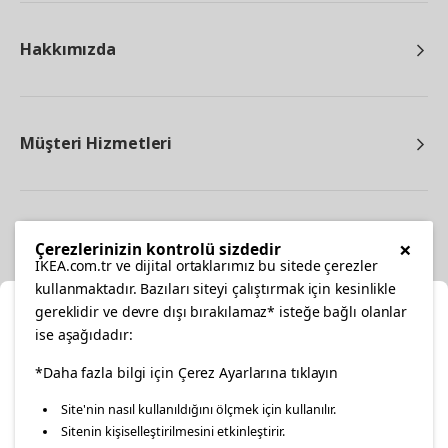
Hakkımızda
Müşteri Hizmetleri
Diğer
×
Çerezlerinizin kontrolü sizdedir
IKEA.com.tr ve dijital ortaklarımız bu sitede çerezler
kullanmaktadır. Bazıları siteyi çalıştırmak için kesinlikle
gereklidir ve devre dışı bırakılamaz* isteğe bağlı olanlar
Ka
ise aşağıdadır:
Konumunuzu Seçin
facebook
*Daha fazla bilgi için Çerez Ayarlarına tıklayın
twitter
instagram
pinterest
youtube
Site'nin nasıl kullanıldığını ölçmek için kullanılır.
İnternetten vereceğiniz siparişlerinizde size özel hizmet ve
Sitenin kişiselleştirilmesini etkinleştirir.
linkedin