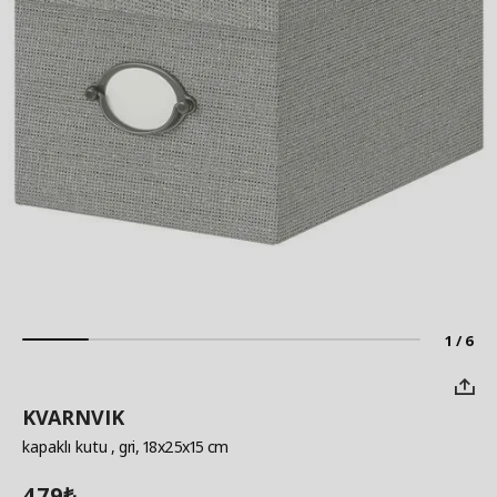
1 / 6
KVARNVIK
kapaklı kutu
, gri, 18x25x15 cm
479
₺