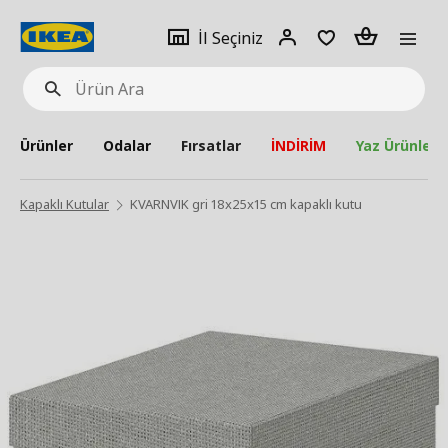
pat
İl
Giriş
Adet
İl Seçiniz
Ürün
seçiniz
Yap
Ara
Ürünler
Odalar
Fırsatlar
İNDİRİM
Yaz Ürünleri
Kapaklı Kutular
KVARNVIK gri 18x25x15 cm kapaklı kutu