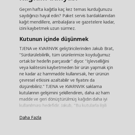
Geçen hafta kağıtla kaç kez temas kurduğunuzu
saydığınızı hayal edin? Paket servis bardaklarından
kağıt mendillere, ambalajlara ve gazetelere kadar,
izini kaybetmek uzun sürmez.
Kutunun içinde düşünmek
TJENA ve KVARNVIK geliştiricilerinden Jakub Brat,
"Sürdürülebilirlik, tüm ürünlerimize koyduğumuz
ortak bir hedefin parçasıdır" diyor. "İşlevselliğini
veya kalitesini kaybetmeden bir ürün yapmak için
ne kadar az hammadde kullanırsak, her ürünün
çevresel etkisini azaltabilir ve fiyatını da
düşürebiliriz." TJENA ve KVARNVIK saklama
kutularının gelişimini şekillendiren, daha az ham
madde ve geri dönüştürülmüş kağıdın daha iyi
kullanılması hedefidir. Jakub, "Bu kutularla ilgili
fikrimiz, dergiler, kırtasiye malzemeleri - evdeki
Daha Fazla
şeyler için depolama tasarlamaktı" diye açıklıyor.
"Yani, pratik boyutları ve ne kadar güçlü olmaları
gerektiğini belirledikten sonra, onları inşa etmenin