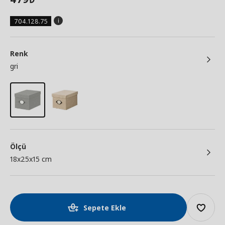
704.128.75
Renk
gri
Ölçü
18x25x15 cm
Sepete Ekle