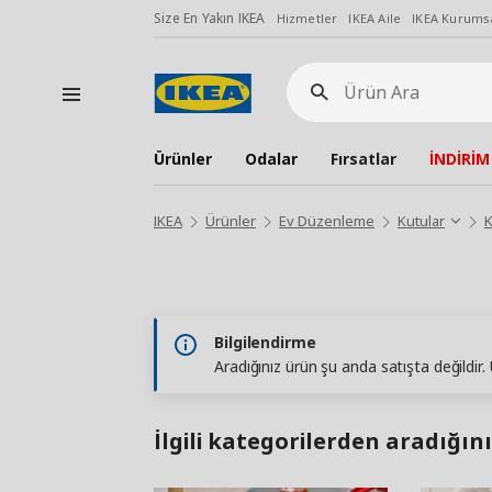
Size En Yakın IKEA
Hizmetler
IKEA Aile
IKEA Kurumsa
Ürün
Ara
Ürünler
Odalar
Fırsatlar
İNDİRİM
IKEA
Ürünler
Ev Düzenleme
Kutular
K
Bilgilendirme
Aradığınız ürün şu anda satışta değildir
İlgili kategorilerden aradığını