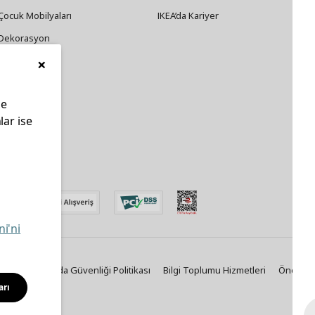
Çocuk Mobilyaları
IKEA’da Kariyer
Dekorasyon
×
Züccaciye
le
lar ise
edin
ni'ni
Politikası
Gıda Güvenliği Politikası
Bilgi Toplumu Hizmetleri
Önemli B
arı