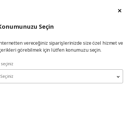
im Talebi
English
Ka
İl
Giriş
Ade
İl Seçiniz
Hej! Üye Girişi / Üye Ol
Konumunuzu Seçin
seçiniz
Yap
nternetten vereceğiniz siparişlerinizde size özel hizmet ve
çerikleri görebilmek için lütfen konumuzu seçin.
l seçiniz
Seçiniz
kları tükenmiş olabilir. Lütfen daha sonra yeniden deneyin.