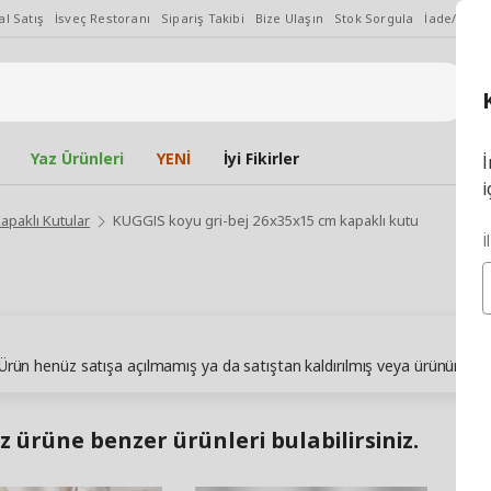
l Satış
İsveç Restoranı
Sipariş Takibi
Bize Ulaşın
Stok Sorgula
İade/Değiş
Yaz Ürünleri
YENİ
İyi Fikirler
İ
i
apaklı Kutular
KUGGIS koyu gri-bej 26x35x15 cm kapaklı kutu
İ
. Ürün henüz satışa açılmamış ya da satıştan kaldırılmış veya ürünün sto
z ürüne benzer ürünleri bulabilirsiniz.