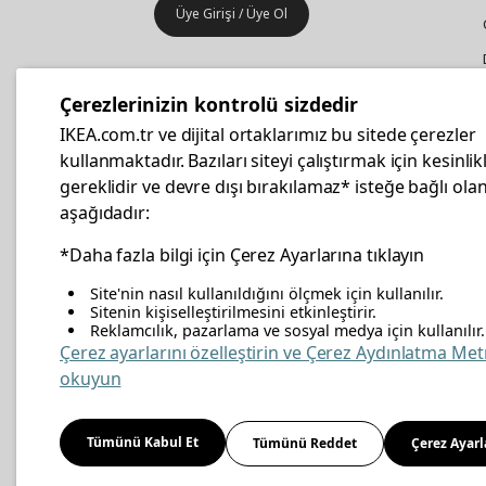
Üye Girişi / Üye Ol
IKEA
Kurumsal Satış
Çerezlerinizin kontrolü sizdedir
İş yeri mobilya ve aksesuar
IKEA.com.tr ve dijital ortaklarımız bu sitede çerezler
alışverişleriniz IKEA Kurumsal Kart
kullanmaktadır. Bazıları siteyi çalıştırmak için kesinlik
ile daha hesaplı.
gereklidir ve devre dışı bırakılamaz* isteğe bağlı olan
aşağıdadır:
Hemen Başvurun
*Daha fazla bilgi için Çerez Ayarlarına tıklayın
Site'nin nasıl kullanıldığını ölçmek için kullanılır.
Sitenin kişiselleştirilmesini etkinleştirir.
Reklamcılık, pazarlama ve sosyal medya için kullanılır.
facebook
twitter
instagram
pinterest
youtube
link
Çerez ayarlarını özelleştirin ve Çerez Aydınlatma Met
okuyun
Enerji Politikası
Bilgi Güvenliği Politikası
Kalite 
Tümünü Kabul Et
Tümünü Reddet
Çerez Ayarl
Kişisel Verilerin Korunması
Çerez Politikası