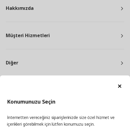
Hakkımızda
Müşteri Hizmetleri
Diğer
Ka
Konumunuzu Seçin
facebook
twitter
instagram
pinterest
youtube
İnternetten vereceğiniz siparişlerinizde size özel hizmet ve
linkedin
içerikleri görebilmek için lütfen konumuzu seçin.