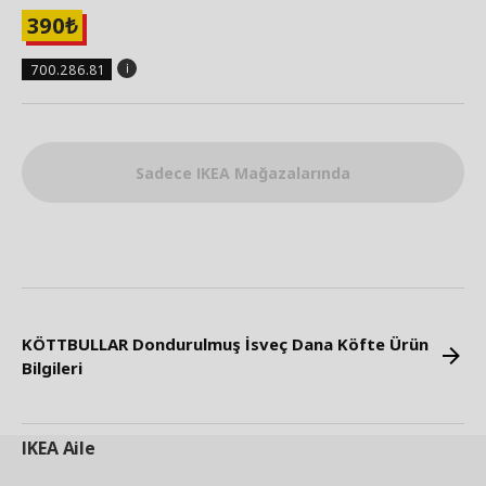
390
₺
700.286.81
Sadece IKEA Mağazalarında
KÖTTBULLAR Dondurulmuş İsveç Dana Köfte Ürün
Bilgileri
IKEA
Aile