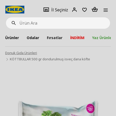
pat
İl
Giriş
Adet
İl Seçiniz
Ürün
seçiniz
Yap
Ara
Ürünler
Odalar
Fırsatlar
İNDİRİM
Yaz Ürünleri
Donuk Gıda Ürünleri
KÖTTBULLAR 500 gr dondurulmuş isveç dana köfte