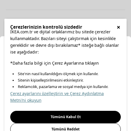
Diğer
×
Çerezlerinizin kontrolü sizdedir
IKEA.com.tr ve dijital ortaklarımız bu sitede çerezler
kullanmaktadır. Bazıları siteyi çalıştırmak için kesinlikle
gereklidir ve devre dışı bırakılamaz* isteğe bağlı olanlar
Ka
ise aşağıdadır:
Konumunuzu Seçin
facebook
*Daha fazla bilgi için Çerez Ayarlarına tıklayın
twitter
instagram
pinterest
youtube
Site'nin nasıl kullanıldığını ölçmek için kullanılır.
İnternetten vereceğiniz siparişlerinizde size özel hizmet ve
Sitenin kişiselleştirilmesini etkinleştirir.
linkedin
içerikleri görebilmek için lütfen konumuzu seçin.
Reklamcılık, pazarlama ve sosyal medya için kullanılır.
Çerez ayarlarını özelleştirin ve Çerez Aydınlatma
İl seçiniz
Metni'ni okuyun
Enerji Politikası
Bilgi Güvenliği Politikası
Kalite Politikası
Seçiniz
Gıda Güvenliği Politikası
Bilgi Toplumu Hizmetleri
Tümünü Kabul Et
Önemli Bilgilendirme
İnternet Sitesi Gizlilik Politikası
Tümünü Reddet