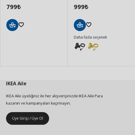
799
999
₺
₺
Sepete
Sepete
Daha fazla seçenek
Ekle
Ekle
IKEA
Aile
IKEA Aile üyeliğiniz ile her alışverişinizde IKEA Aile Para
kazanın ve kampanyaları kaçırmayın.
Üye Girişi / Üye Ol