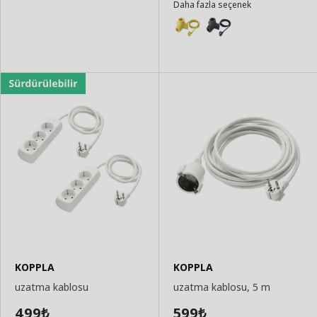
Daha fazla seçenek
Ekle
Ekle
KOPPLA
KOPPLA
uzatma kablosu
uzatma kablosu, 5 m
499
599
₺
₺