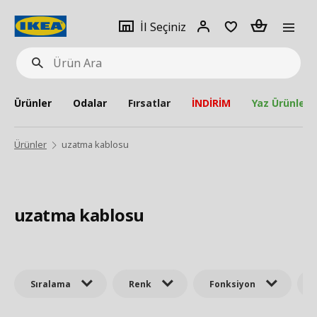
pat
İl
Giriş
Adet
İl Seçiniz
Ürün
seçiniz
Yap
Ara
Ürünler
Odalar
Fırsatlar
İNDİRİM
Yaz Ürünleri
Ürünler
uzatma kablosu
uzatma kablosu
Sıralama
Renk
Fonksiyon