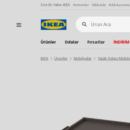
Size En Yakın IKEA
Hizmetler
IKEA Aile
IKEA Kurumsa
Ürün
Ara
Ürünler
Odalar
Fırsatlar
İNDİRİM
IKEA
Ürünler
Mobilyalar
Yatak Odası Mobily