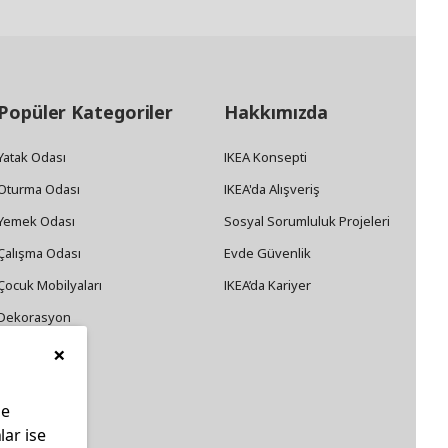
Popüler Kategoriler
Hakkımızda
Yatak Odası
IKEA Konsepti
Oturma Odası
IKEA'da Alışveriş
Yemek Odası
Sosyal Sorumluluk Projeleri
Çalışma Odası
Evde Güvenlik
Çocuk Mobilyaları
IKEA’da Kariyer
Dekorasyon
×
Züccaciye
le
lar ise