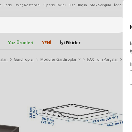
l Satış
İsveç Restoranı
Sipariş Takibi
Bize Ulaşın
Stok Sorgula
İade/Değiş
Yaz Ürünleri
YENİ
İyi Fikirler
İ
i
aları
Gardıroplar
Modüler Gardıroplar
PAX Tüm Parçalar
KOMP
İ