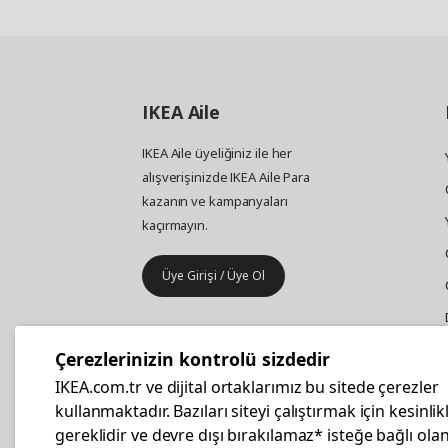
IKEA
Aile
IKEA Aile üyeliğiniz ile her
alışverişinizde IKEA Aile Para
kazanın ve kampanyaları
kaçırmayın.
Üye Girişi / Üye Ol
IKEA
Kurumsal Satış
Çerezlerinizin kontrolü sizdedir
İş yeri mobilya ve aksesuar
IKEA.com.tr ve dijital ortaklarımız bu sitede çerezler
alışverişleriniz IKEA Kurumsal Kart
kullanmaktadır. Bazıları siteyi çalıştırmak için kesinlik
ile daha hesaplı.
gereklidir ve devre dışı bırakılamaz* isteğe bağlı olan