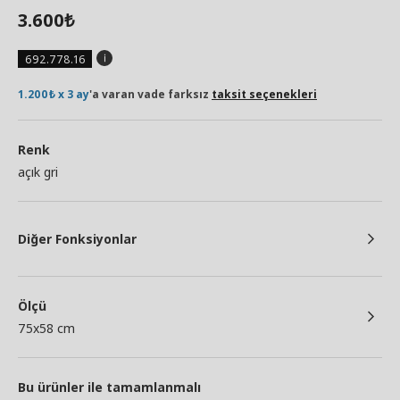
3.600
₺
692.778.16
1.200₺ x 3 ay
'a varan vade farksız
taksit seçenekleri
Renk
açık gri
Diğer Fonksiyonlar
Ölçü
75x58 cm
Bu ürünler ile tamamlanmalı