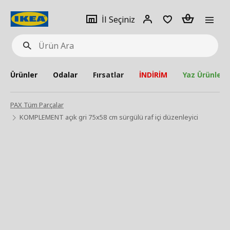
pat
İl
Giriş
Adet
İl Seçiniz
Ürün
seçiniz
Yap
Ara
Ürünler
Odalar
Fırsatlar
İNDİRİM
Yaz Ürünleri
PAX Tüm Parçalar
KOMPLEMENT açık gri 75x58 cm sürgülü raf içi düzenleyici