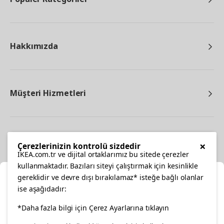
Hakkımızda
Müşteri Hizmetleri
Diğer
×
Çerezlerinizin kontrolü sizdedir
IKEA.com.tr ve dijital ortaklarımız bu sitede çerezler
kullanmaktadır. Bazıları siteyi çalıştırmak için kesinlikle
gereklidir ve devre dışı bırakılamaz* isteğe bağlı olanlar
Ka
ise aşağıdadır:
Konumunuzu Seçin
facebook
*Daha fazla bilgi için Çerez Ayarlarına tıklayın
twitter
instagram
pinterest
youtube