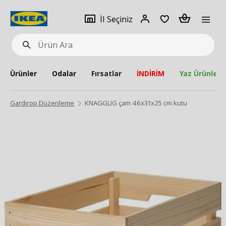
pat
İl
Giriş
Adet
İl Seçiniz
Ürün
seçiniz
Yap
Ara
Ürünler
Odalar
Fırsatlar
İNDİRİM
Yaz Ürünleri
Gardırop Düzenleme
KNAGGLIG çam 46x31x25 cm kutu