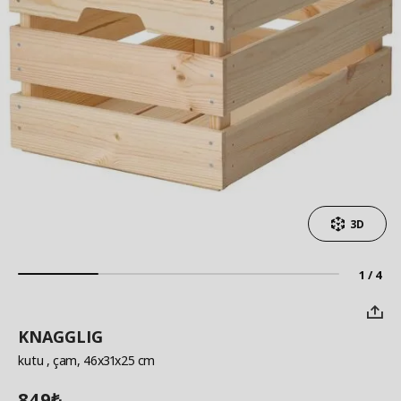
3D
1 / 4
KNAGGLIG
kutu
, çam, 46x31x25 cm
849
₺