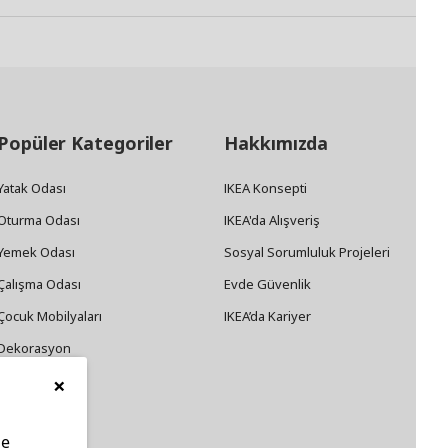
Popüler Kategoriler
Hakkımızda
Yatak Odası
IKEA Konsepti
Oturma Odası
IKEA'da Alışveriş
Yemek Odası
Sosyal Sorumluluk Projeleri
Çalışma Odası
Evde Güvenlik
Çocuk Mobilyaları
IKEA’da Kariyer
Dekorasyon
×
Züccaciye
le