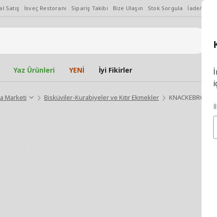
l Satış
İsveç Restoranı
Sipariş Takibi
Bize Ulaşın
Stok Sorgula
İade/Değiş
Yaz Ürünleri
YENİ
İyi Fikirler
İ
i
a Marketi
Bisküviler-Kurabiyeler ve Kıtır Ekmekler
KNACKEBRÖD FLER
İ