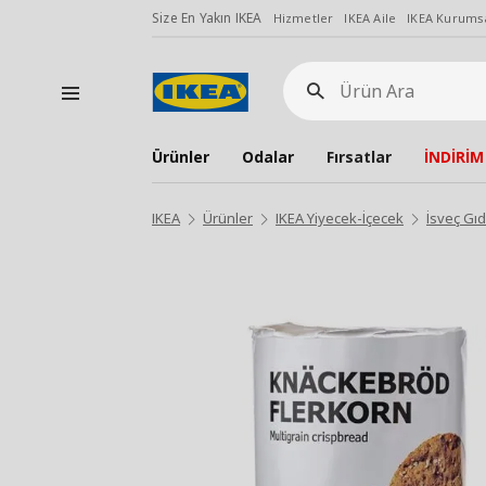
Size En Yakın IKEA
Hizmetler
IKEA Aile
IKEA Kurumsa
Ürün
Ara
Ürünler
Odalar
Fırsatlar
İNDİRİM
IKEA
Ürünler
IKEA Yiyecek-İçecek
İsveç Gıd