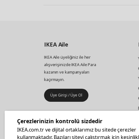
IKEA
Aile
IKEA Aile üyeliğiniz ile her
alışverişinizde IKEA Aile Para
kazanın ve kampanyaları
kaçırmayın.
Üye Girişi / Üye Ol
IKEA
Kurumsal Satış
Çerezlerinizin kontrolü sizdedir
İş yeri mobilya ve aksesuar
IKEA.com.tr ve dijital ortaklarımız bu sitede çerezler
alışverişleriniz IKEA Kurumsal Kart
kullanmaktadır. Bazıları siteyi çalıştırmak için kesinlik