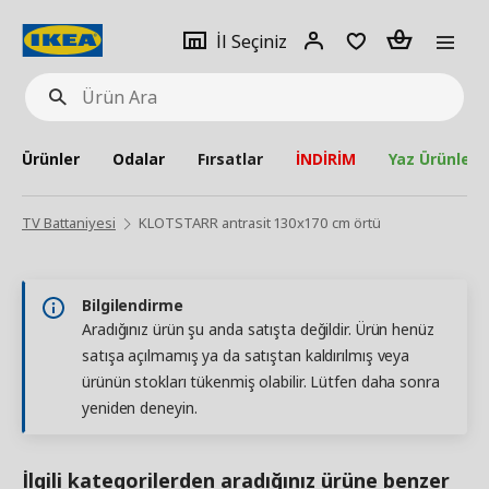
pat
İl
Giriş
Adet
İl Seçiniz
Ürün
seçiniz
Yap
Ara
Ürünler
Odalar
Fırsatlar
İNDİRİM
Yaz Ürünleri
TV Battaniyesi
KLOTSTARR antrasit 130x170 cm örtü
Bilgilendirme
Aradığınız ürün şu anda satışta değildir. Ürün henüz
satışa açılmamış ya da satıştan kaldırılmış veya
ürünün stokları tükenmiş olabilir. Lütfen daha sonra
yeniden deneyin.
İlgili kategorilerden aradığınız ürüne benzer