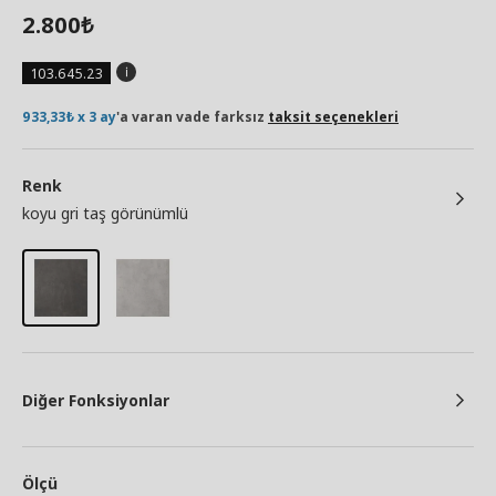
2.800
₺
103.645.23
933,33₺ x 3 ay
'a varan vade farksız
taksit seçenekleri
Renk
koyu gri taş görünümlü
Diğer Fonksiyonlar
Ölçü