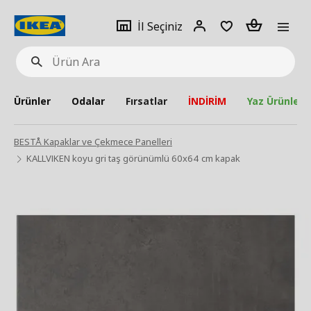
pat
İl
Giriş
Adet
İl Seçiniz
Ürün
seçiniz
Yap
Ara
Ürünler
Odalar
Fırsatlar
İNDİRİM
Yaz Ürünleri
BESTÅ Kapaklar ve Çekmece Panelleri
KALLVIKEN koyu gri taş görünümlü 60x64 cm kapak