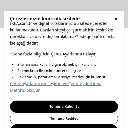
Diğer
×
Çerezlerinizin kontrolü sizdedir
IKEA.com.tr ve dijital ortaklarımız bu sitede çerezler
kullanmaktadır. Bazıları siteyi çalıştırmak için kesinlikle
gereklidir ve devre dışı bırakılamaz* isteğe bağlı olanlar
Ka
ise aşağıdadır:
Konumunuzu Seçin
facebook
*Daha fazla bilgi için Çerez Ayarlarına tıklayın
twitter
instagram
pinterest
youtube
Site'nin nasıl kullanıldığını ölçmek için kullanılır.
İnternetten vereceğiniz siparişlerinizde size özel hizmet ve
Sitenin kişiselleştirilmesini etkinleştirir.
linkedin
içerikleri görebilmek için lütfen konumuzu seçin.
Reklamcılık, pazarlama ve sosyal medya için kullanılır.
Çerez ayarlarını özelleştirin ve Çerez Aydınlatma
İl seçiniz
Metni'ni okuyun
Enerji Politikası
Bilgi Güvenliği Politikası
Kalite Politikası
Seçiniz
Gıda Güvenliği Politikası
Bilgi Toplumu Hizmetleri
Tümünü Kabul Et
Önemli Bilgilendirme
İnternet Sitesi Gizlilik Politikası
Tümünü Reddet
Kişisel Verilerin Korunması
Çerez Politikası