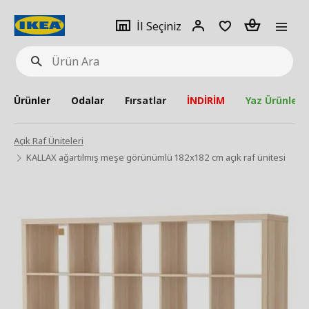
pat
İl
Giriş
Adet
İl Seçiniz
Ürün
seçiniz
Yap
Ara
Ürünler
Odalar
Fırsatlar
İNDİRİM
Yaz Ürünleri
Açık Raf Üniteleri
KALLAX ağartılmış meşe görünümlü 182x182 cm açık raf ünitesi