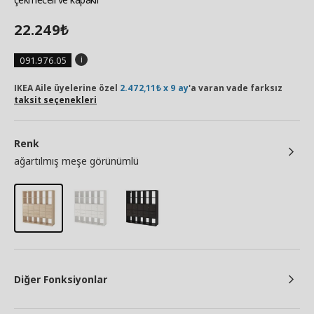
22.249
₺
091.976.05
IKEA Aile üyelerine özel
2.472,11₺ x 9 ay
'a varan vade farksız
taksit seçenekleri
Renk
ağartılmış meşe görünümlü
Diğer Fonksiyonlar