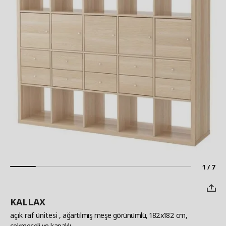
1 / 7
KALLAX
açık raf ünitesi
, ağartılmış meşe görünümlü, 182x182 cm,
çekmeceli ve kapaklı