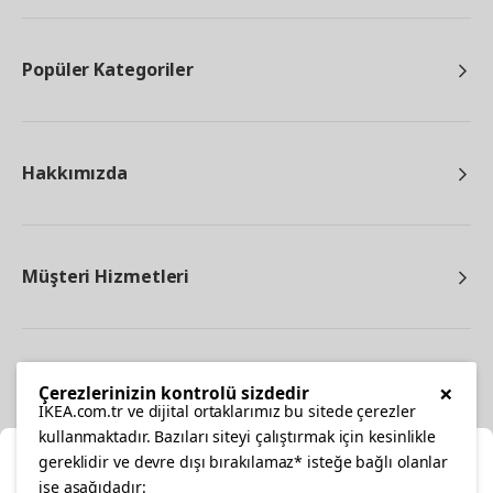
Popüler Kategoriler
Hakkımızda
Müşteri Hizmetleri
Diğer
×
Çerezlerinizin kontrolü sizdedir
IKEA.com.tr ve dijital ortaklarımız bu sitede çerezler
kullanmaktadır. Bazıları siteyi çalıştırmak için kesinlikle
gereklidir ve devre dışı bırakılamaz* isteğe bağlı olanlar
Ka
ise aşağıdadır: