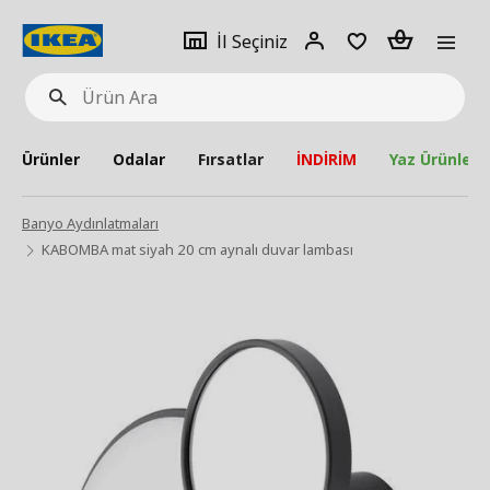
pat
İl
Giriş
Adet
İl Seçiniz
Ürün
seçiniz
Yap
Ara
Ürünler
Odalar
Fırsatlar
İNDİRİM
Yaz Ürünleri
Banyo Aydınlatmaları
KABOMBA mat siyah 20 cm aynalı duvar lambası