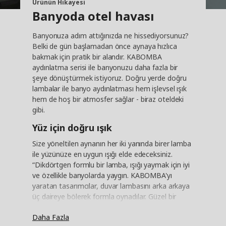
Ürünün Hikayesi
Banyoda otel havası
Banyonuza adım attığınızda ne hissediyorsunuz?
Belki de gün başlamadan önce aynaya hızlıca
bakmak için pratik bir alandır. KABOMBA
aydınlatma serisi ile banyonuzu daha fazla bir
şeye dönüştürmek istiyoruz. Doğru yerde doğru
lambalar ile banyo aydınlatması hem işlevsel ışık
hem de hoş bir atmosfer sağlar - biraz oteldeki
gibi.
Yüz için doğru ışık
Size yöneltilen aynanın her iki yanında birer lamba
ile yüzünüze en uygun ışığı elde edeceksiniz.
“Dikdörtgen formlu bir lamba, ışığı yaymak için iyi
ve özellikle banyolarda yaygın. KABOMBA'yı
yaratan tasarımcılar, duvar lambasını arka arkaya
üç daireye bölerek formla oynadılar. Güzel bir
grafik ifade veriyor.” Seride ayrıca lenslerinizi
Daha Fazla
taktığınızda veya makyaj yaptığınızda iyi olan