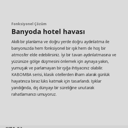
büyüteçli yuvarlak bir duvar lambası da var.
Aydınlatma ile atmosfer yaratın
Duvar lambaları kısılabilir, böylece günün saatine
Fonksiyonel Çözüm
veya yaptığınız işe göre parlaklığı kolayca
Banyoda hotel havası
ayarlayabilirsiniz. Banyoda aydınlatma sadece bir
işlev meselesi olmadığı için, onu atmosfer ve
Akıllı bir planlama ve doğru yerde doğru aydınlatma ile
kişisel bir tarz yaratmak için de kullanabilirsiniz.
banyonuzda hem fonksiyonel bir ışık hem de hoş bir
"Klasik otellerden ilham aldık ve KABOMBA'nın
atmosfer elde edebilirsiniz. İyi bir tavan aydınlatmasına ve
biraz günlük lükse katkıda bulunmasını istiyoruz.
yüzünüze gölge düşmesini önlemek için aynaya yakın,
Işık yandığında, gevşeyip dış dünyayı bir süreliğine
yumuşak ve parlamayan bir ışığa ihtiyacınız olabilir.
beklemeye alabileceğinizi umuyoruz."
KABOMBA serisi, klasik otellerden ilham alarak günlük
hayatınıza biraz lüks katmak için tasarlandı. Işıklar
yandığında, dış dünyayı bir süreliğine unutarak
rahatlamanızı umuyoruz.