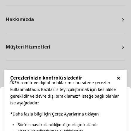
Hakkımızda
Müşteri Hizmetleri
Diğer
×
Çerezlerinizin kontrolü sizdedir
IKEA.com.tr ve dijital ortaklarımız bu sitede çerezler
kullanmaktadır. Bazıları siteyi çalıştırmak için kesinlikle
gereklidir ve devre dışı bırakılamaz* isteğe bağlı olanlar
Ka
ise aşağıdadır:
Konumunuzu Seçin
facebook
*Daha fazla bilgi için Çerez Ayarlarına tıklayın
twitter
instagram
pinterest
youtube
Site'nin nasıl kullanıldığını ölçmek için kullanılır.
İnternetten vereceğiniz siparişlerinizde size özel hizmet ve