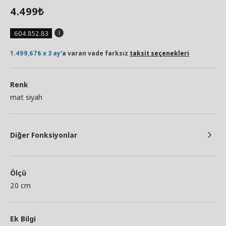
4.499
₺
604.852.83
1.499,67₺ x 3 ay
'a varan vade farksız
taksit seçenekleri
Renk
mat siyah
Diğer Fonksiyonlar
Ölçü
20 cm
Ek Bilgi