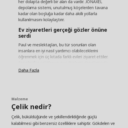
her dolapta değerli bir alan da vardır. JONAXEL
depolama sistemi, unutulmuş köşelerden tavana
kadar olan boşluğa kadar daha akıllı yollarla
kullanılmasını kolaylaştırır.
Ev ziyaretleri gerçeği gözler önüne
serdi
Paul ve meslektaşları, bu tür sorunları olan
insanlara en iyi nasıl yardımcı olabileceklerini
öğrenmek için üç kıtada farklı evleri ziyaret ettiler.
Fotoğraflar çektiler ve ev sahiplerini depolamayla
ilgili soru yağmuruna tuttular. "Acı gerçeği gördük
Daha Fazla
ve bu her zaman güzel değildi," diye gülümsüyor
Paul. "Birçok ev sahibi, içerisinde sadece bir raf ve
bir ray bulunan dolaplara sahip. Basit olsa da çok
fonksiyonel görünmüyor. Yalnızca rafı dolduruyor
ve raya asabildikleri kadarını asıyorlar - geri kalan
Malzeme
Çelik nedir?
her şey yerde kalıyor."
Zamandan ve alandan tasarruf edin
Çelik, büküldüğünde ve şekillendirildiğinde güçlü
kalabilmesi gibi benzersiz özelliklere sahiptir. Gökdelen ve
Dağınıklıktan arınmış bir günlük yaşam için hayatın