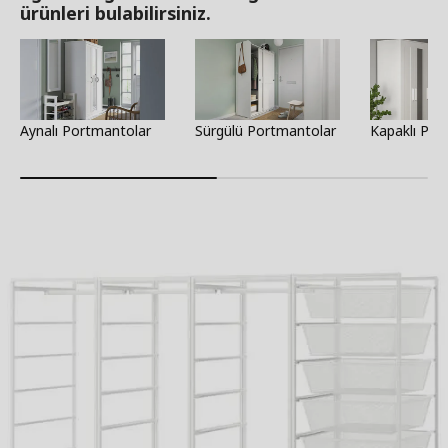
ürünleri bulabilirsiniz.
Aynalı Portmantolar
Sürgülü Portmantolar
Kapaklı Por