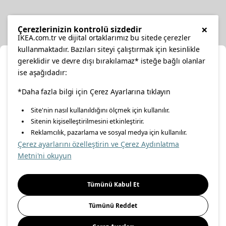
Diğer
×
Çerezlerinizin kontrolü sizdedir
IKEA.com.tr ve dijital ortaklarımız bu sitede çerezler
kullanmaktadır. Bazıları siteyi çalıştırmak için kesinlikle
gereklidir ve devre dışı bırakılamaz* isteğe bağlı olanlar
Ka
ise aşağıdadır:
Konumunuzu Seçin
*Daha fazla bilgi için Çerez Ayarlarına tıklayın
facebook
twitter
instagram
pinterest
youtube
Site'nin nasıl kullanıldığını ölçmek için kullanılır.
İnternetten vereceğiniz siparişlerinizde size özel hizmet ve
Sitenin kişiselleştirilmesini etkinleştirir.
linkedin
içerikleri görebilmek için lütfen konumuzu seçin.
Reklamcılık, pazarlama ve sosyal medya için kullanılır.
Çerez ayarlarını özelleştirin ve Çerez Aydınlatma
İl seçiniz
Metni'ni okuyun
Enerji Politikası
Bilgi Güvenliği Politikası
Kalite Politikası
Seçiniz
Gıda Güvenliği Politikası
Bilgi Toplumu Hizmetleri
Tümünü Kabul Et
Önemli Bilgilendirme
İnternet Sitesi Gizlilik Politikası
Tümünü Reddet
Kişisel Verilerin Korunması
Çerez Politikası