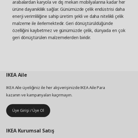
arabalardan karyola ve dış mekan mobilyalarına kadar her
diğer kısımlarının engel teşkil etmesi oldukça
yaygındır, ya da bunu düzeltecek enerjimiz,
ürüne dayanıklılık sağlar. Günümüzde çelik endüstrisi daha
zamanımız ya da ilgimiz yoktur. Paul, "Bu yüzden
enerji verimliliğine sahip üretim şekli ve daha nitelikli çelik
bir araya getirilmesi kolay basit bir çözüm
malzeme ile ilerlemektedir. Geri dönüştürüldüğünde
bulmamız gerekiyordu" diyor. En küçük JONAXEL
özelliğini kaybetmez ve günümüzde çelik, dünyada en çok
ünitesi neredeyse her yere sığıyor ve üniteleri üst
geri dönüştürülen malzemelerden biridir.
üste koyarak daha fazla depolama alanı
yaratabiliyorsunuz. "Bu, sahip olduğunuz alanların
kontrolünü elinize almanızı sağlayan ve daha
düzenli bir yaşama giden yolda, sade ve akıllı
çözümler sunan bir sistem."
IKEA
Aile
IKEA Aile üyeliğiniz ile her alışverişinizde IKEA Aile Para
kazanın ve kampanyaları kaçırmayın.
Üye Girişi / Üye Ol
IKEA
Kurumsal Satış