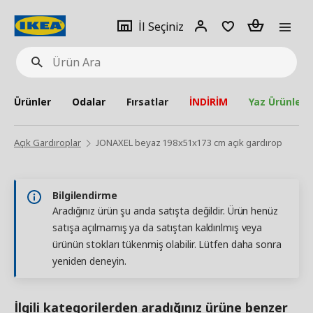
pat
İl
Giriş
Adet
İl Seçiniz
Ürün
seçiniz
Yap
Ara
Ürünler
Odalar
Fırsatlar
İNDİRİM
Yaz Ürünleri
Açık Gardıroplar
JONAXEL beyaz 198x51x173 cm açık gardırop
Bilgilendirme
Aradığınız ürün şu anda satışta değildir. Ürün henüz
satışa açılmamış ya da satıştan kaldırılmış veya
ürünün stokları tükenmiş olabilir. Lütfen daha sonra
yeniden deneyin.
İlgili kategorilerden aradığınız ürüne benzer