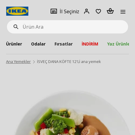
pat
İl
Giriş
Adet
İl Seçiniz
Ürün
seçiniz
Yap
Ara
Ürünler
Odalar
Fırsatlar
İNDİRİM
Yaz Ürünleri
Ana Yemekler
İSVEÇ DANA KÖFTE 12'Lİ ana yemek