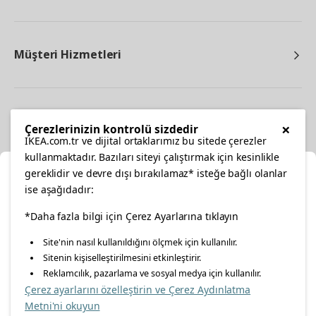
Müşteri Hizmetleri
Diğer
×
Çerezlerinizin kontrolü sizdedir
IKEA.com.tr ve dijital ortaklarımız bu sitede çerezler
kullanmaktadır. Bazıları siteyi çalıştırmak için kesinlikle
gereklidir ve devre dışı bırakılamaz* isteğe bağlı olanlar
Ka
ise aşağıdadır:
Konumunuzu Seçin
facebook
*Daha fazla bilgi için Çerez Ayarlarına tıklayın
twitter
instagram
pinterest
youtube
Site'nin nasıl kullanıldığını ölçmek için kullanılır.
İnternetten vereceğiniz siparişlerinizde size özel hizmet ve
Sitenin kişiselleştirilmesini etkinleştirir.
linkedin
içerikleri görebilmek için lütfen konumuzu seçin.
Reklamcılık, pazarlama ve sosyal medya için kullanılır.
Çerez ayarlarını özelleştirin ve Çerez Aydınlatma
İl seçiniz
Metni'ni okuyun
Enerji Politikası
Bilgi Güvenliği Politikası
Kalite Politikası