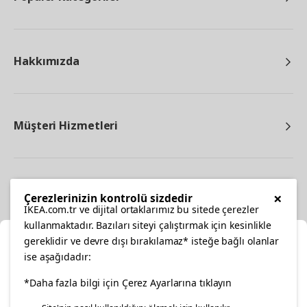
Hakkımızda
Müşteri Hizmetleri
Diğer
×
Çerezlerinizin kontrolü sizdedir
IKEA.com.tr ve dijital ortaklarımız bu sitede çerezler
kullanmaktadır. Bazıları siteyi çalıştırmak için kesinlikle
gereklidir ve devre dışı bırakılamaz* isteğe bağlı olanlar
Ka
ise aşağıdadır:
Konumunuzu Seçin
*Daha fazla bilgi için Çerez Ayarlarına tıklayın
facebook
twitter
instagram
pinterest
youtube