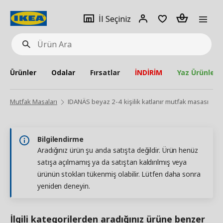
pat
İl
Giriş
Adet
İl Seçiniz
Ürün
seçiniz
Yap
Ara
Ürünler
Odalar
Fırsatlar
İNDİRİM
Yaz Ürünleri
Mutfak Masaları
IDANÄS beyaz 2-4 kişilik katlanır mutfak masası
Bilgilendirme
Aradığınız ürün şu anda satışta değildir. Ürün henüz
satışa açılmamış ya da satıştan kaldırılmış veya
ürünün stokları tükenmiş olabilir. Lütfen daha sonra
yeniden deneyin.
İlgili kategorilerden aradığınız ürüne benzer