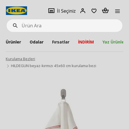
pat
İl
Giriş
Adet
İl Seçiniz
Ürün
seçiniz
Yap
Ara
Ürünler
Odalar
Fırsatlar
İNDİRİM
Yaz Ürünleri
Kurulama Bezleri
HILDEGUN beyaz-kırmızı 45x60 cm kurulama bezi