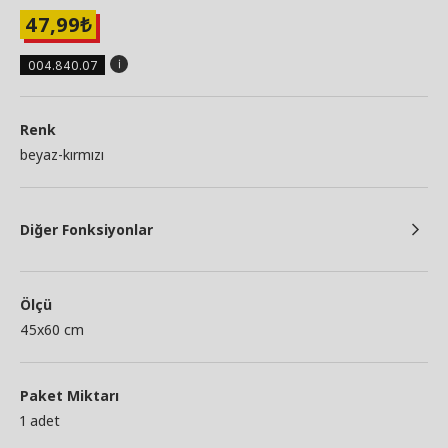
47,99
₺
004.840.07
Renk
beyaz-kırmızı
Diğer Fonksiyonlar
Ölçü
45x60 cm
Paket Miktarı
1 adet