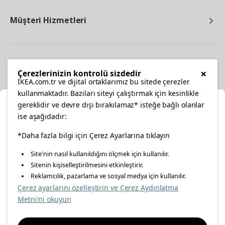
Müşteri Hizmetleri
Diğer
×
Çerezlerinizin kontrolü sizdedir
IKEA.com.tr ve dijital ortaklarımız bu sitede çerezler
kullanmaktadır. Bazıları siteyi çalıştırmak için kesinlikle
gereklidir ve devre dışı bırakılamaz* isteğe bağlı olanlar
Ka
ise aşağıdadır:
Konumunuzu Seçin
facebook
*Daha fazla bilgi için Çerez Ayarlarına tıklayın
twitter
instagram
pinterest
youtube
Site'nin nasıl kullanıldığını ölçmek için kullanılır.
İnternetten vereceğiniz siparişlerinizde size özel hizmet ve
Sitenin kişiselleştirilmesini etkinleştirir.
linkedin
içerikleri görebilmek için lütfen konumuzu seçin.
Reklamcılık, pazarlama ve sosyal medya için kullanılır.
Çerez ayarlarını özelleştirin ve Çerez Aydınlatma
İl seçiniz
Metni'ni okuyun
Enerji Politikası
Bilgi Güvenliği Politikası
Kalite Politikası
Seçiniz
Gıda Güvenliği Politikası
Bilgi Toplumu Hizmetleri