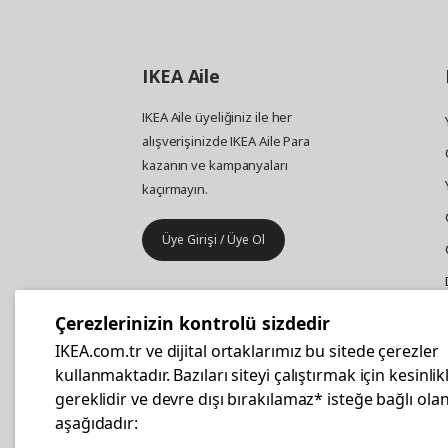
IKEA
Aile
IKEA Aile üyeliğiniz ile her
alışverişinizde IKEA Aile Para
kazanın ve kampanyaları
kaçırmayın.
Üye Girişi / Üye Ol
IKEA
Kurumsal Satış
Çerezlerinizin kontrolü sizdedir
İş yeri mobilya ve aksesuar
IKEA.com.tr ve dijital ortaklarımız bu sitede çerezler
alışverişleriniz IKEA Kurumsal Kart
kullanmaktadır. Bazıları siteyi çalıştırmak için kesinlik
ile daha hesaplı.
gereklidir ve devre dışı bırakılamaz* isteğe bağlı olan
aşağıdadır:
Hemen Başvurun