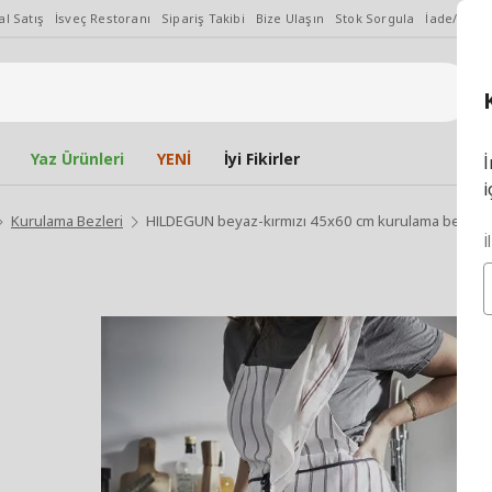
l Satış
İsveç Restoranı
Sipariş Takibi
Bize Ulaşın
Stok Sorgula
İade/Değiş
Yaz Ürünleri
YENİ
İyi Fikirler
İ
i
Kurulama Bezleri
HILDEGUN beyaz-kırmızı 45x60 cm kurulama bezi
İ