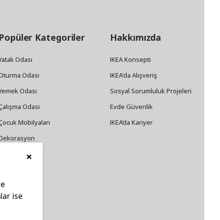
Popüler Kategoriler
Hakkımızda
Yatak Odası
IKEA Konsepti
Oturma Odası
IKEA'da Alışveriş
Yemek Odası
Sosyal Sorumluluk Projeleri
Çalışma Odası
Evde Güvenlik
Çocuk Mobilyaları
IKEA’da Kariyer
Dekorasyon
×
Züccaciye
le
lar ise