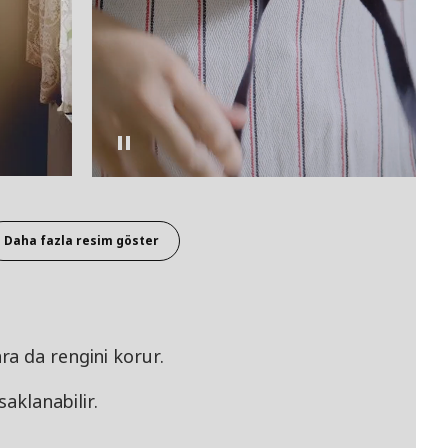
Daha fazla resim göster
a da rengini korur.
saklanabilir.