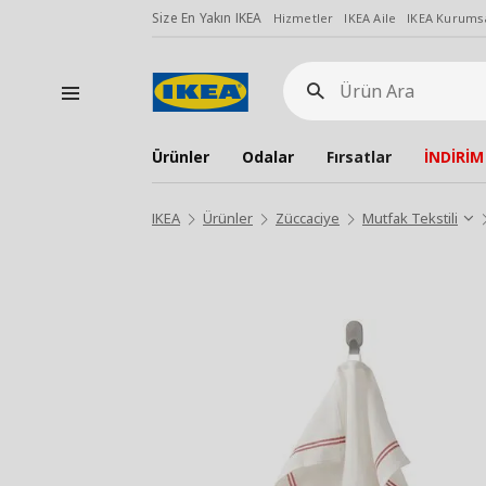
Size En Yakın IKEA
Hizmetler
IKEA Aile
IKEA Kurumsa
Ürün
Ara
Ürünler
Odalar
Fırsatlar
İNDİRİM
IKEA
Ürünler
Züccaciye
Mutfak Tekstili