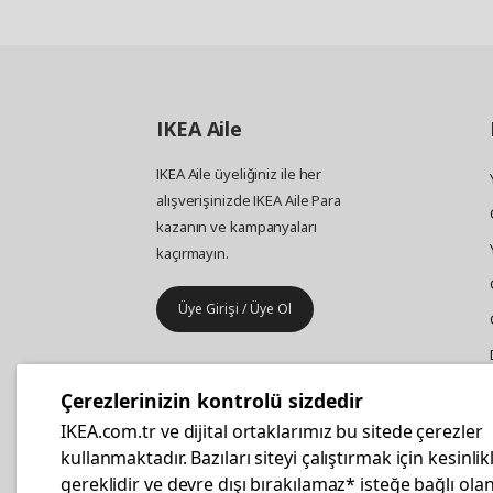
IKEA
Aile
IKEA Aile üyeliğiniz ile her
alışverişinizde IKEA Aile Para
kazanın ve kampanyaları
kaçırmayın.
Üye Girişi / Üye Ol
IKEA
Kurumsal Satış
Çerezlerinizin kontrolü sizdedir
İş yeri mobilya ve aksesuar
IKEA.com.tr ve dijital ortaklarımız bu sitede çerezler
alışverişleriniz IKEA Kurumsal Kart
kullanmaktadır. Bazıları siteyi çalıştırmak için kesinlik
ile daha hesaplı.
gereklidir ve devre dışı bırakılamaz* isteğe bağlı olan