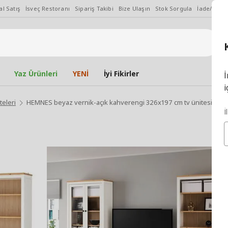
l Satış
İsveç Restoranı
Sipariş Takibi
Bize Ulaşın
Stok Sorgula
İade/Değiş
Yaz Ürünleri
YENİ
İyi Fikirler
İ
i
teleri
HEMNES beyaz vernik-açık kahverengi 326x197 cm tv ünitesi
İ