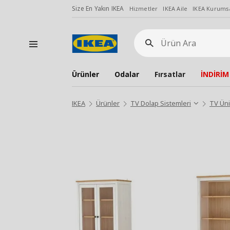
Size En Yakın IKEA
Hizmetler
IKEA Aile
IKEA Kurumsa
Ürün
Ara
Ürünler
Odalar
Fırsatlar
İNDİRİM
IKEA
Ürünler
TV Dolap Sistemleri
TV Üni