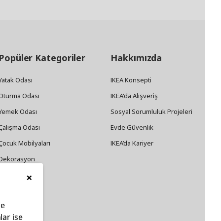
Popüler Kategoriler
Hakkımızda
Yatak Odası
IKEA Konsepti
Oturma Odası
IKEA'da Alışveriş
Yemek Odası
Sosyal Sorumluluk Projeleri
Çalışma Odası
Evde Güvenlik
Çocuk Mobilyaları
IKEA’da Kariyer
Dekorasyon
×
Züccaciye
le
lar ise