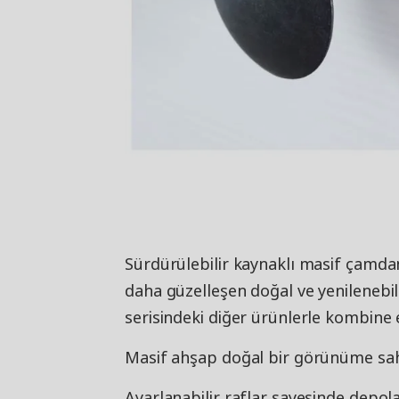
Sürdürülebilir kaynaklı masif çamdan 
daha güzelleşen doğal ve yenilenebi
serisindeki diğer ürünlerle kombine e
Masif ahşap doğal bir görünüme sahi
Ayarlanabilir raflar sayesinde depolam