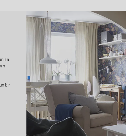
r
ı
anıza
cam
un bir