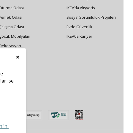
Oturma Odası
IKEA'da Alışveriş
Yemek Odası
Sosyal Sorumluluk Projeleri
Çalışma Odası
Evde Güvenlik
Çocuk Mobilyaları
IKEA’da Kariyer
Dekorasyon
×
Züccaciye
le
lar ise
edin
ni'ni