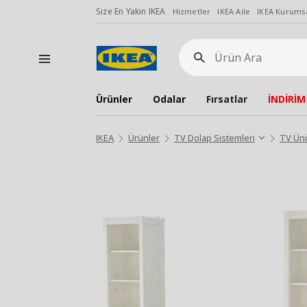
Size En Yakın IKEA
Hizmetler
IKEA Aile
IKEA Kurumsa
Ürün
Ara
Ürünler
Odalar
Fırsatlar
İNDİRİM
IKEA
Ürünler
TV Dolap Sistemleri
TV Üni