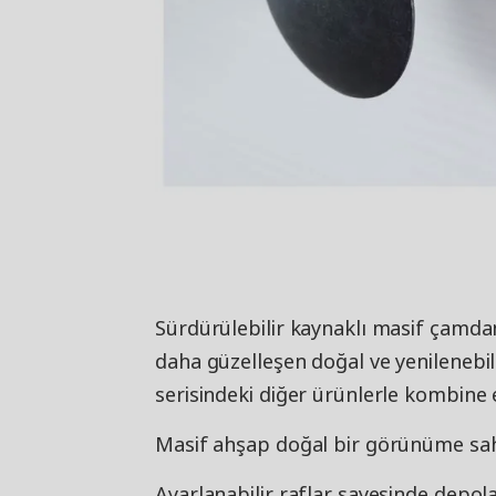
Sürdürülebilir kaynaklı masif çamdan 
daha güzelleşen doğal ve yenilenebi
serisindeki diğer ürünlerle kombine e
Masif ahşap doğal bir görünüme sahi
Ayarlanabilir raflar sayesinde depolam