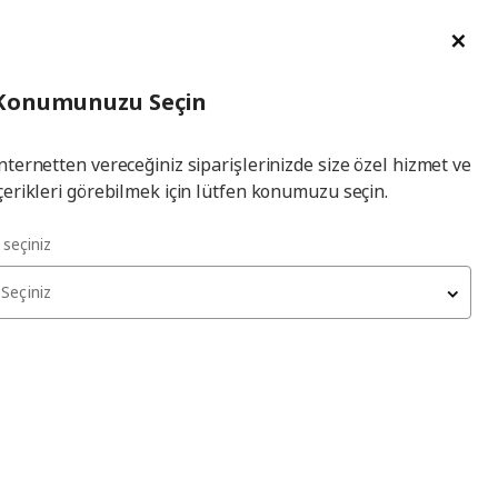
im Talebi
English
Ka
İl
Giriş
Ade
İl Seçiniz
Hej! Üye Girişi / Üye Ol
Konumunuzu Seçin
seçiniz
Yap
nternetten vereceğiniz siparişlerinizde size özel hizmet ve
çerikleri görebilmek için lütfen konumuzu seçin.
l seçiniz
Seçiniz
HEMNES
tv ünitesi
, beyaz vernik, 245x197 cm
45.997
₺
892.995.39