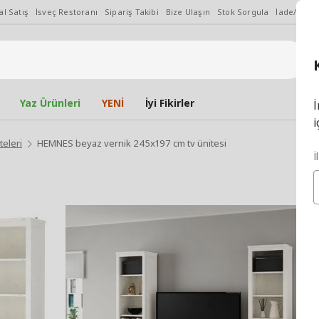
l Satış
İsveç Restoranı
Sipariş Takibi
Bize Ulaşın
Stok Sorgula
İade/Değiş
Yaz Ürünleri
YENİ
İyi Fikirler
İ
i
teleri
HEMNES beyaz vernik 245x197 cm tv ünitesi
İ