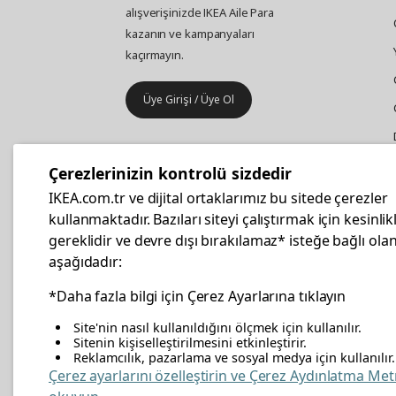
alışverişinizde IKEA Aile Para
kazanın ve kampanyaları
kaçırmayın.
Üye Girişi / Üye Ol
IKEA
Kurumsal Satış
Çerezlerinizin kontrolü sizdedir
İş yeri mobilya ve aksesuar
IKEA.com.tr ve dijital ortaklarımız bu sitede çerezler
alışverişleriniz IKEA Kurumsal Kart
kullanmaktadır. Bazıları siteyi çalıştırmak için kesinlik
ile daha hesaplı.
gereklidir ve devre dışı bırakılamaz* isteğe bağlı olan
aşağıdadır:
Hemen Başvurun
*Daha fazla bilgi için Çerez Ayarlarına tıklayın
Site'nin nasıl kullanıldığını ölçmek için kullanılır.
Sitenin kişiselleştirilmesini etkinleştirir.
Reklamcılık, pazarlama ve sosyal medya için kullanılır.
facebook
twitter
instagram
pinterest
youtube
link
Çerez ayarlarını özelleştirin ve Çerez Aydınlatma Met