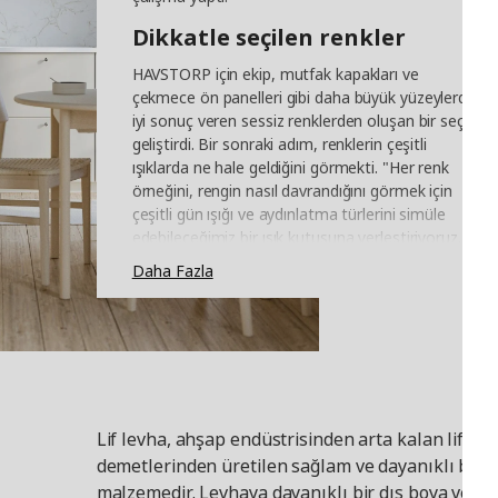
Dikkatle seçilen renkler
HAVSTORP için ekip, mutfak kapakları ve
çekmece ön panelleri gibi daha büyük yüzeylerde
iyi sonuç veren sessiz renklerden oluşan bir seçki
geliştirdi. Bir sonraki adım, renklerin çeşitli
ışıklarda ne hale geldiğini görmekti. "Her renk
örneğini, rengin nasıl davrandığını görmek için
çeşitli gün ışığı ve aydınlatma türlerini simüle
edebileceğimiz bir ışık kutusuna yerleştiriyoruz.
İşimiz, renge güvenebileceğiniz, gri bir mutfağın
Daha Fazla
aslında her zaman gri görüneceği anlamına
geliyor" diyor Flavia. "Renk seçiminizden emin
olmalısınız."
Eviniz ile uyumlu
IKEA olarak tüm evi tek bir çatı altında
topladığımız için, yeni ürünleri her zaman ürün
Lif levha, ahşap endüstrisinden arta kalan lif ve l
yelpazemizin geri kalanıyla karşılaştırarak
demetlerinden üretilen sağlam ve dayanıklı bir
geliştirip test edebiliyoruz. "Bu şekilde renkleri
malzemedir. Levhaya dayanıklı bir dış boya veya