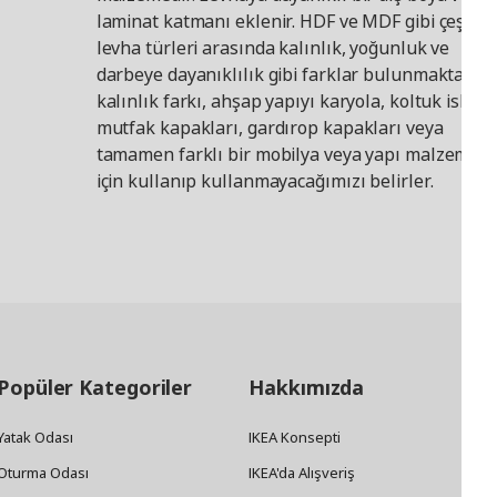
doğru bağlamda görebiliyor ve tezgahlar, beyaz
laminat katmanı eklenir. HDF ve MDF gibi çeşitli l
eşyalar, lavabolar ve farklı ahşap türleriyle birlikte
levha türleri arasında kalınlık, yoğunluk ve
çalışmasını sağlayabiliyoruz. Ayrıca bunları evin
darbeye dayanıklılık gibi farklar bulunmaktadır.
geri kalanıyla da koordine ediyoruz, böylece
uyumlu bir bütün haline gelebiliyor." HAVSTORP
kalınlık farkı, ahşap yapıyı karyola, koltuk iskelet
mutfak kapaklarınız ve ön panelleriniz için bir renk
mutfak kapakları, gardırop kapakları veya
belirledikten sonra geriye kulp, topuz ve aksesuar
tamamen farklı bir mobilya veya yapı malzemesi
seçiminin eğlenceli kısmı kalıyor. "Mutfağınıza
için kullanıp kullanmayacağımızı belirler.
kişisel bir dokunuş katan ve eve geldiğinizi, kendi
mutfağınızda olduğunuzu hissettiren keyifli
detaylar."
Popüler Kategoriler
Hakkımızda
Yatak Odası
IKEA Konsepti
Oturma Odası
IKEA'da Alışveriş