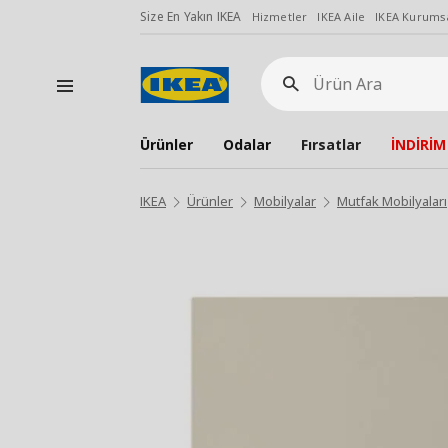
Size En Yakın IKEA
Hizmetler
IKEA Aile
IKEA Kurumsa
Ürün
Ara
Ürünler
Odalar
Fırsatlar
İNDİRİM
IKEA
Ürünler
Mobilyalar
Mutfak Mobilyaları