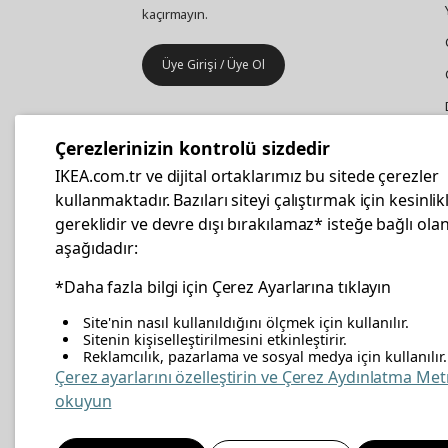
kaçırmayın.
Üye Girişi / Üye Ol
IKEA
Kurumsal Satış
Çerezlerinizin kontrolü sizdedir
İş yeri mobilya ve aksesuar
IKEA.com.tr ve dijital ortaklarımız bu sitede çerezler
alışverişleriniz IKEA Kurumsal Kart
kullanmaktadır. Bazıları siteyi çalıştırmak için kesinlik
ile daha hesaplı.
gereklidir ve devre dışı bırakılamaz* isteğe bağlı olan
aşağıdadır:
Hemen Başvurun
*Daha fazla bilgi için Çerez Ayarlarına tıklayın
Site'nin nasıl kullanıldığını ölçmek için kullanılır.
Sitenin kişiselleştirilmesini etkinleştirir.
Reklamcılık, pazarlama ve sosyal medya için kullanılır.
facebook
twitter
instagram
pinterest
youtube
link
Çerez ayarlarını özelleştirin ve Çerez Aydınlatma Met
okuyun
Enerji Politikası
Bilgi Güvenliği Politikası
Kalite 