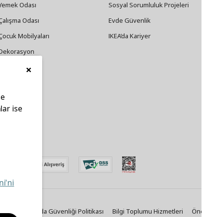
Yemek Odası
Sosyal Sorumluluk Projeleri
Çalışma Odası
Evde Güvenlik
Çocuk Mobilyaları
IKEA’da Kariyer
Dekorasyon
×
Züccaciye
le
lar ise
edin
ni'ni
Politikası
Gıda Güvenliği Politikası
Bilgi Toplumu Hizmetleri
Önemli B