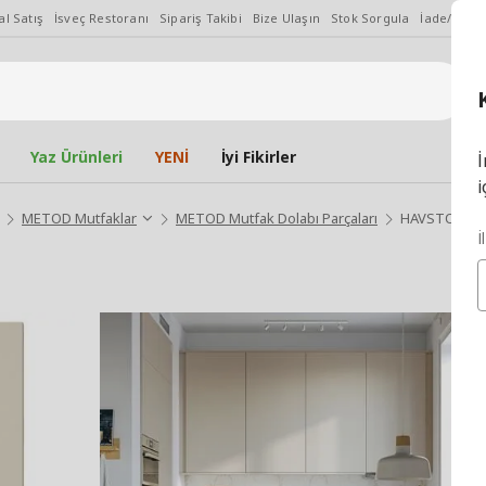
l Satış
İsveç Restoranı
Sipariş Takibi
Bize Ulaşın
Stok Sorgula
İade/Değiş
Yaz Ürünleri
YENİ
İyi Fikirler
İ
i
METOD Mutfaklar
METOD Mutfak Dolabı Parçaları
HAVSTORP be
İ