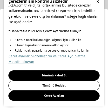
×
Çerezlerinizin kontrolü sizdedir
IKEA.com.tr ve dijital ortaklarımız bu sitede çerezler
kullanmaktadır. Bazıları siteyi çalıştırmak için kesinlikle
gereklidir ve devre dışı bırakılamaz* isteğe bağlı olanlar
Ka
ise aşağıdadır:
Konumunuzu Seçin
facebook
*Daha fazla bilgi için Çerez Ayarlarına tıklayın
twitter
instagram
pinterest
youtube
Site'nin nasıl kullanıldığını ölçmek için kullanılır.
İnternetten vereceğiniz siparişlerinizde size özel hizmet ve
Sitenin kişiselleştirilmesini etkinleştirir.
linkedin
içerikleri görebilmek için lütfen konumuzu seçin.
Reklamcılık, pazarlama ve sosyal medya için kullanılır.
Çerez ayarlarını özelleştirin ve Çerez Aydınlatma
İl seçiniz
Metni'ni okuyun
Enerji Politikası
Bilgi Güvenliği Politikası
Kalite Politikası
Seçiniz
Gıda Güvenliği Politikası
Bilgi Toplumu Hizmetleri
Tümünü Kabul Et
Önemli Bilgilendirme
İnternet Sitesi Gizlilik Politikası
Tümünü Reddet
Kişisel Verilerin Korunması
Çerez Politikası
Çerez Ayarları
Kaydet
© Inter IKEA Systems B.V 1999-
2026
Site Creation & Technology
by
MagiClick Digital Solutions