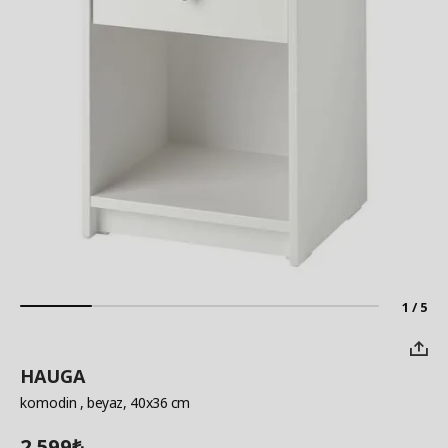
1 / 5
HAUGA
komodin
, beyaz, 40x36 cm
2.599
₺