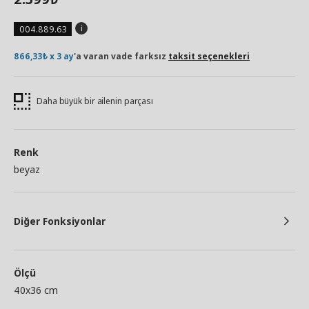
004.889.63
866,33₺ x 3 ay
'a varan vade farksız
taksit seçenekleri
Daha büyük bir ailenin parçası
Renk
beyaz
Diğer Fonksiyonlar
Ölçü
40x36 cm