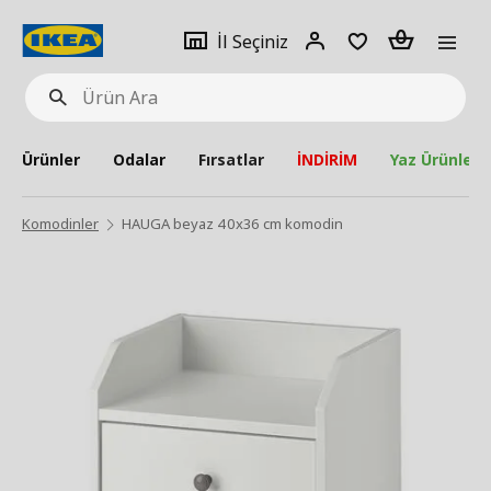
pat
İl
Giriş
Adet
İl Seçiniz
Ürün
seçiniz
Yap
Ara
Ürünler
Odalar
Fırsatlar
İNDİRİM
Yaz Ürünleri
Komodinler
HAUGA beyaz 40x36 cm komodin