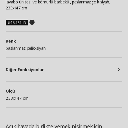
lavabo ünitesi ve kömürlü barbekü
, paslanmaz çelik-siyah,
233x147 cm
896.161.13
Renk
paslanmaz çelik-siyah
Diğer Fonksiyonlar
Ölçü
233x147 cm
Açık havada birlikte yemek pişirmek için