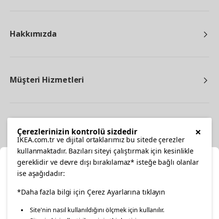
Hakkımızda
Müşteri Hizmetleri
Diğer
×
Çerezlerinizin kontrolü sizdedir
IKEA.com.tr ve dijital ortaklarımız bu sitede çerezler
kullanmaktadır. Bazıları siteyi çalıştırmak için kesinlikle
gereklidir ve devre dışı bırakılamaz* isteğe bağlı olanlar
Ka
ise aşağıdadır:
Konumunuzu Seçin
*Daha fazla bilgi için Çerez Ayarlarına tıklayın
facebook
twitter
instagram
pinterest
youtube
Site'nin nasıl kullanıldığını ölçmek için kullanılır.
İnternetten vereceğiniz siparişlerinizde size özel hizmet ve