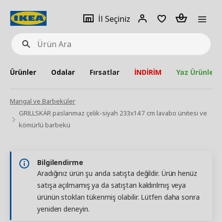
pat
İl
Giriş
Adet
İl Seçiniz
Ürün
seçiniz
Yap
Ara
Ürünler
Odalar
Fırsatlar
İNDİRİM
Yaz Ürünleri
Mangal ve Barbeküler
GRILLSKÄR paslanmaz çelik-siyah 233x147 cm lavabo ünitesi ve
kömürlü barbekü
Bilgilendirme
Aradığınız ürün şu anda satışta değildir. Ürün henüz
satışa açılmamış ya da satıştan kaldırılmış veya
ürünün stokları tükenmiş olabilir. Lütfen daha sonra
yeniden deneyin.