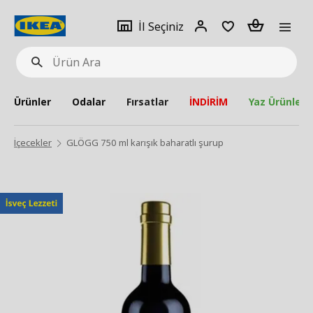
pat
İl
Giriş
Adet
İl Seçiniz
Ürün
seçiniz
Yap
Ara
Ürünler
Odalar
Fırsatlar
İNDİRİM
Yaz Ürünleri
İçecekler
GLÖGG 750 ml karışık baharatlı şurup