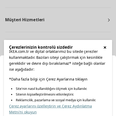
Müşteri Hizmetleri
Diğer
×
Çerezlerinizin kontrolü sizdedir
IKEA.com.tr ve dijital ortaklarımız bu sitede çerezler
kullanmaktadır. Bazıları siteyi çalıştırmak için kesinlikle
gereklidir ve devre dışı bırakılamaz* isteğe bağlı olanlar
Ka
ise aşağıdadır:
Konumunuzu Seçin
facebook
*Daha fazla bilgi için Çerez Ayarlarına tıklayın
twitter
instagram
pinterest
youtube
Site'nin nasıl kullanıldığını ölçmek için kullanılır.
İnternetten vereceğiniz siparişlerinizde size özel hizmet ve
Sitenin kişiselleştirilmesini etkinleştirir.
linkedin
içerikleri görebilmek için lütfen konumuzu seçin.
Reklamcılık, pazarlama ve sosyal medya için kullanılır.
Çerez ayarlarını özelleştirin ve Çerez Aydınlatma
İl seçiniz
Metni'ni okuyun
Enerji Politikası
Bilgi Güvenliği Politikası
Kalite Politikası