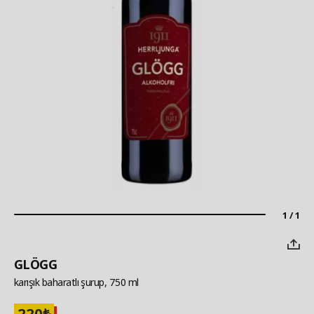
1 / 1
GLÖGG
karışık baharatlı şurup, 750 ml
220
₺