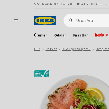
Size En Yakın IKEA
Hizmetler
IKEA Aile
IKEA Kurumsa
Ürün
Ara
Ürünler
Odalar
Fırsatlar
İNDİRİM
IKEA
Ürünler
IKEA Yiyecek-İçecek
İsveç Re