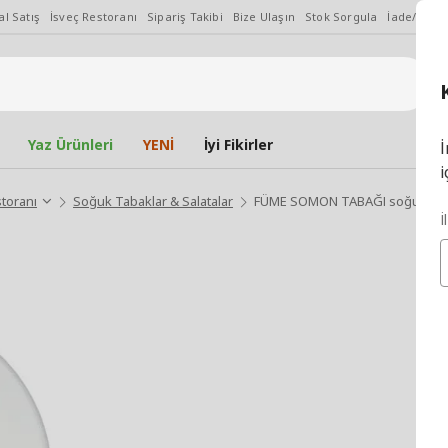
l Satış
İsveç Restoranı
Sipariş Takibi
Bize Ulaşın
Stok Sorgula
İade/Değiş
Yaz Ürünleri
YENİ
İyi Fikirler
İ
i
storanı
Soğuk Tabaklar & Salatalar
FÜME SOMON TABAĞI soğuk taba
İ