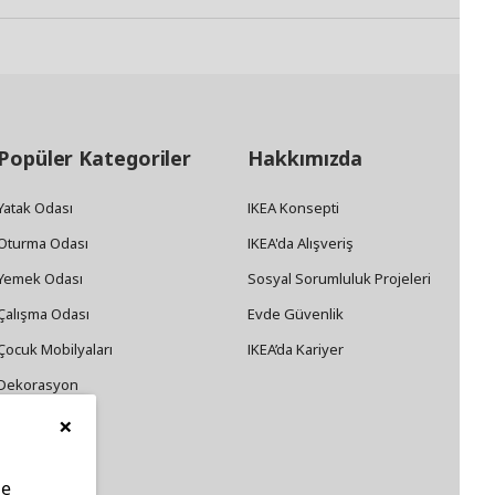
Popüler Kategoriler
Hakkımızda
Yatak Odası
IKEA Konsepti
Oturma Odası
IKEA'da Alışveriş
Yemek Odası
Sosyal Sorumluluk Projeleri
Çalışma Odası
Evde Güvenlik
Çocuk Mobilyaları
IKEA’da Kariyer
Dekorasyon
×
Züccaciye
le