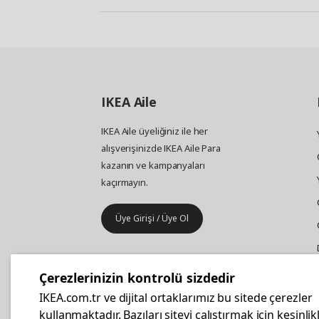
IKEA
Aile
IKEA Aile üyeliğiniz ile her
alışverişinizde IKEA Aile Para
kazanın ve kampanyaları
kaçırmayın.
Üye Girişi / Üye Ol
IKEA
Kurumsal Satış
Çerezlerinizin kontrolü sizdedir
İş yeri mobilya ve aksesuar
IKEA.com.tr ve dijital ortaklarımız bu sitede çerezler
alışverişleriniz IKEA Kurumsal Kart
kullanmaktadır. Bazıları siteyi çalıştırmak için kesinlik