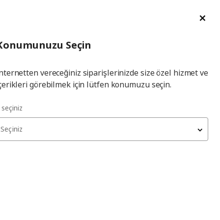
im Talebi
English
Ka
İl
Giriş
Ade
İl Seçiniz
Hej! Üye Girişi / Üye Ol
Konumunuzu Seçin
seçiniz
Yap
nternetten vereceğiniz siparişlerinizde size özel hizmet ve
çerikleri görebilmek için lütfen konumuzu seçin.
k-salata
l seçiniz
Seçiniz
FÜME SOMON TABAĞI
soğuk tabak-salata
250
₺
960.011.39