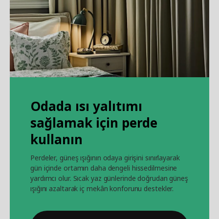
Odada ısı yalıtımı
sağlamak için perde
kullanın
Perdeler, güneş ışığının odaya girişini sınırlayarak
gün içinde ortamın daha dengeli hissedilmesine
yardımcı olur. Sıcak yaz günlerinde doğrudan güneş
ışığını azaltarak iç mekân konforunu destekler.