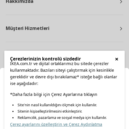
Hakkımızda
Müşteri Hizmetleri
Diğer
×
Çerezlerinizin kontrolü sizdedir
IKEA.com.tr ve dijital ortaklarımız bu sitede çerezler
kullanmaktadır. Bazıları siteyi çalıştırmak için kesinlikle
gereklidir ve devre dışı bırakılamaz* isteğe bağlı olanlar
Ka
ise aşağıdadır:
Konumunuzu Seçin
facebook
*Daha fazla bilgi için Çerez Ayarlarına tıklayın
twitter
instagram
pinterest
youtube
Site'nin nasıl kullanıldığını ölçmek için kullanılır.
İnternetten vereceğiniz siparişlerinizde size özel hizmet ve
Sitenin kişiselleştirilmesini etkinleştirir.
linkedin
içerikleri görebilmek için lütfen konumuzu seçin.
Reklamcılık, pazarlama ve sosyal medya için kullanılır.
Çerez ayarlarını özelleştirin ve Çerez Aydınlatma