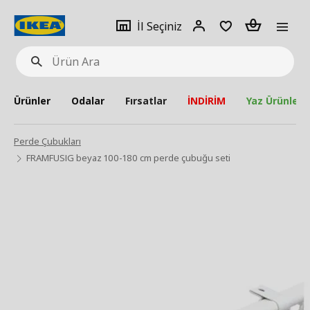
pat
İl
Giriş
Adet
İl Seçiniz
Ürün
seçiniz
Yap
Ara
Ürünler
Odalar
Fırsatlar
İNDİRİM
Yaz Ürünleri
Perde Çubukları
FRAMFUSIG beyaz 100-180 cm perde çubuğu seti