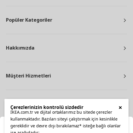
Popüler Kategoriler
Hakkımızda
Müşteri Hizmetleri
Diğer
×
Çerezlerinizin kontrolü sizdedir
IKEA.com.tr ve dijital ortaklarımız bu sitede çerezler
kullanmaktadır. Bazıları siteyi çalıştırmak için kesinlikle
gereklidir ve devre dışı bırakılamaz* isteğe bağlı olanlar
Ka
ise aşağıdadır: