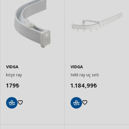
VIDGA
VIDGA
köşe ray
tekli ray uç seti
179
1.184,99
₺
₺
Sepete
Sepete
Ekle
Ekle