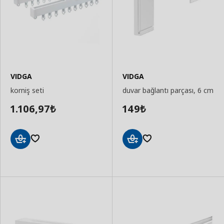
VIDGA
VIDGA
korniş seti
duvar bağlantı parçası, 6 cm
1.106,97
149
₺
₺
Sepete
Sepete
Ekle
Ekle