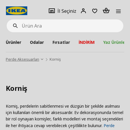
pat
İl
Giriş
Adet
İl Seçiniz
Ürün
seçiniz
Yap
Ara
Ürünler
Odalar
Fırsatlar
İNDİRİM
Yaz Ürünleri
Perde Aksesuarları
Korniş
Korniş
Korniş, perdelerin sabitlenmesi ve düzgün bir şekilde asılması
için kullanılan önemli bir aksesuardır. Ev dekorasyonunda temel
bir rol oynayan kornişler, farklı modelleri ve montaj seçenekleri
ile her ihtiyaca cevap verebilecek çeşitlilikte bulunur.
Perde