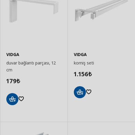
VIDGA
VIDGA
duvar bağlantı parçası, 12
korniş seti
cm
1.156
₺
179
₺
Sepete
Ekle
Sepete
Ekle