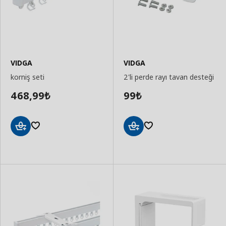
VIDGA
VIDGA
korniş seti
2'li perde rayı tavan desteği
468,99
99
₺
₺
Sepete
Sepete
Ekle
Ekle