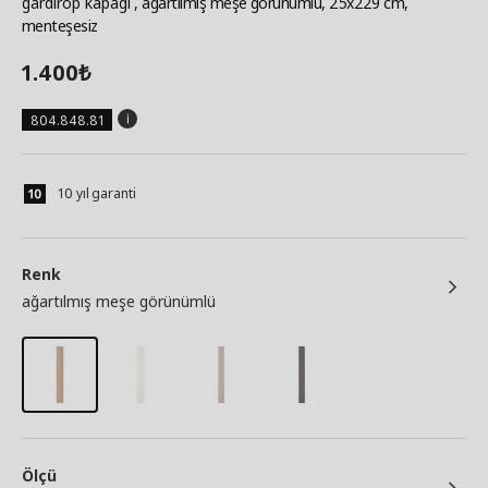
gardırop kapağı
, ağartılmış meşe görünümlü, 25x229 cm,
menteşesiz
1.400
₺
804.848.81
10 yıl garanti
Renk
ağartılmış meşe görünümlü
Ölçü