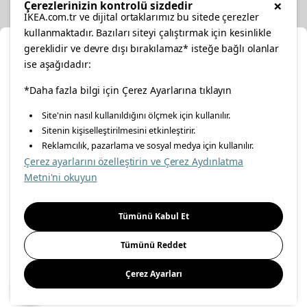
×
Çerezlerinizin kontrolü sizdedir
IKEA.com.tr ve dijital ortaklarımız bu sitede çerezler
kullanmaktadır. Bazıları siteyi çalıştırmak için kesinlikle
gereklidir ve devre dışı bırakılamaz* isteğe bağlı olanlar
Ka
ise aşağıdadır:
Konumunuzu Seçin
facebook
*Daha fazla bilgi için Çerez Ayarlarına tıklayın
twitter
instagram
pinterest
youtube
Site'nin nasıl kullanıldığını ölçmek için kullanılır.
İnternetten vereceğiniz siparişlerinizde size özel hizmet ve
Sitenin kişiselleştirilmesini etkinleştirir.
linkedin
içerikleri görebilmek için lütfen konumuzu seçin.
Reklamcılık, pazarlama ve sosyal medya için kullanılır.
Çerez ayarlarını özelleştirin ve Çerez Aydınlatma
İl seçiniz
Metni'ni okuyun
Enerji Politikası
Bilgi Güvenliği Politikası
Kalite Politikası
Seçiniz
Gıda Güvenliği Politikası
Bilgi Toplumu Hizmetleri
Tümünü Kabul Et
Önemli Bilgilendirme
İnternet Sitesi Gizlilik Politikası
Tümünü Reddet
Kişisel Verilerin Korunması
Çerez Politikası
Çerez Ayarları
Kaydet
© Inter IKEA Systems B.V 1999-
2026
Site Creation & Technology
by
MagiClick Digital Solutions