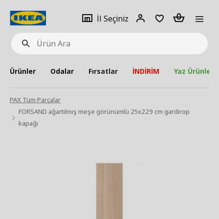
pat
İl
Giriş
Adet
İl Seçiniz
Ürün
seçiniz
Yap
Ara
Ürünler
Odalar
Fırsatlar
İNDİRİM
Yaz Ürünleri
PAX Tüm Parçalar
FORSAND ağartılmış meşe görünümlü 25x229 cm gardırop
kapağı