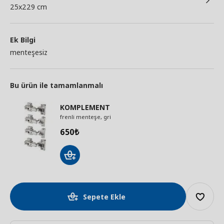
25x229 cm
Ek Bilgi
menteşesiz
Bu ürün ile tamamlanmalı
KOMPLEMENT
frenli menteşe, gri
650
₺
Sepete Ekle