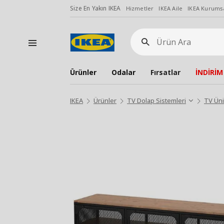
Size En Yakın IKEA
Hizmetler
IKEA Aile
IKEA Kurumsa
Ürün
Ara
Ürünler
Odalar
Fırsatlar
İNDİRİM
IKEA
Ürünler
TV Dolap Sistemleri
TV Üni