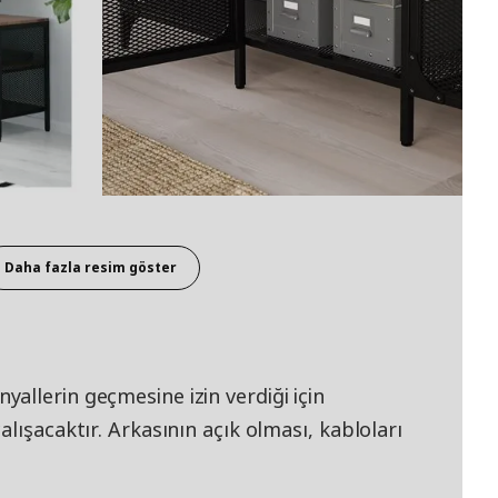
Daha fazla resim göster
allerin geçmesine izin verdiği için
lışacaktır. Arkasının açık olması, kabloları