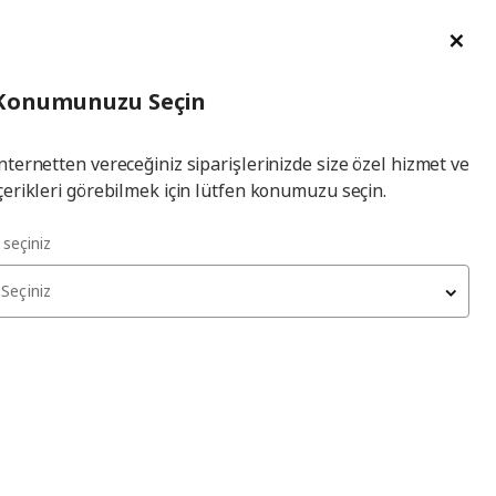
im Talebi
English
Ka
İl
Giriş
Ade
İl Seçiniz
Hej! Üye Girişi / Üye Ol
Konumunuzu Seçin
seçiniz
Yap
nternetten vereceğiniz siparişlerinizde size özel hizmet ve
çerikleri görebilmek için lütfen konumuzu seçin.
l seçiniz
Seçiniz
FJÄLLBO
tv sehpası
, siyah, 150x54 cm
15.999
₺
903.392.90