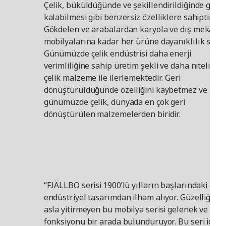
Çelik, büküldüğünde ve şekillendirildiğinde güçl
kalabilmesi gibi benzersiz özelliklere sahiptir.
Gökdelen ve arabalardan karyola ve dış mekan
mobilyalarına kadar her ürüne dayanıklılık sağla
Günümüzde çelik endüstrisi daha enerji
verimliliğine sahip üretim şekli ve daha nitelikli
çelik malzeme ile ilerlemektedir. Geri
dönüştürüldüğünde özelliğini kaybetmez ve
günümüzde çelik, dünyada en çok geri
dönüştürülen malzemelerden biridir.
“FJÄLLBO serisi 1900’lü yılların başlarındaki
endüstriyel tasarımdan ilham alıyor. Güzelliğini
asla yitirmeyen bu mobilya serisi gelenek ve
fonksiyonu bir arada bulunduruyor. Bu seri için