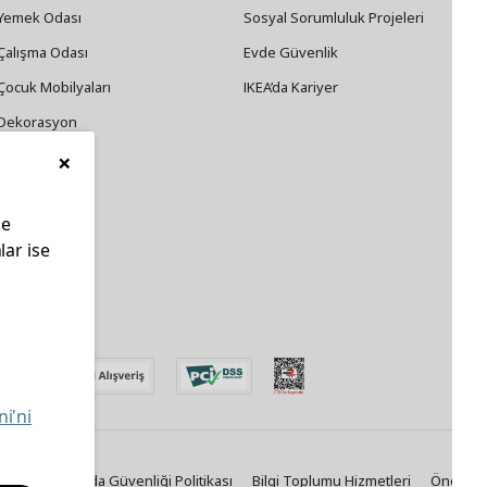
Yemek Odası
Sosyal Sorumluluk Projeleri
Çalışma Odası
Evde Güvenlik
Çocuk Mobilyaları
IKEA’da Kariyer
Dekorasyon
×
Züccaciye
le
lar ise
edin
ni'ni
Politikası
Gıda Güvenliği Politikası
Bilgi Toplumu Hizmetleri
Önemli B