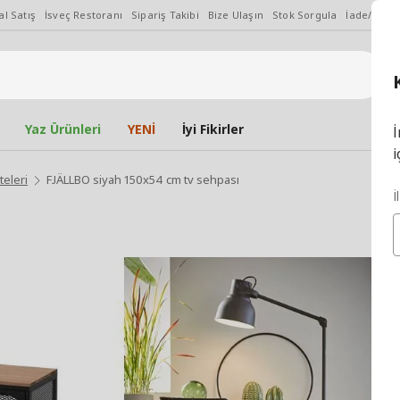
l Satış
İsveç Restoranı
Sipariş Takibi
Bize Ulaşın
Stok Sorgula
İade/Değiş
Yaz Ürünleri
YENİ
İyi Fikirler
İ
i
teleri
FJÄLLBO siyah 150x54 cm tv sehpası
İ