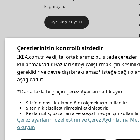
kaçırmayın.
Üye Girişi / Üye Ol
IKEA
Kurumsal Satış
Çerezlerinizin kontrolü sizdedir
İş yeri mobilya ve aksesuar
IKEA.com.tr ve dijital ortaklarımız bu sitede çerezler
alışverişleriniz IKEA Kurumsal Kart
kullanmaktadır. Bazıları siteyi çalıştırmak için kesinlik
ile daha hesaplı.
gereklidir ve devre dışı bırakılamaz* isteğe bağlı olan
aşağıdadır:
Hemen Başvurun
*Daha fazla bilgi için Çerez Ayarlarına tıklayın
Site'nin nasıl kullanıldığını ölçmek için kullanılır.
Sitenin kişiselleştirilmesini etkinleştirir.
Reklamcılık, pazarlama ve sosyal medya için kullanılır.
facebook
twitter
instagram
pinterest
youtube
link
Çerez ayarlarını özelleştirin ve Çerez Aydınlatma Met
okuyun
Enerji Politikası
Bilgi Güvenliği Politikası
Kalite 