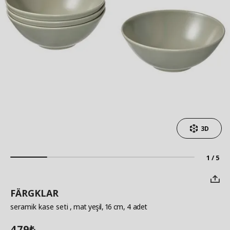
3D
1 / 5
FÄRGKLAR
seramik kase seti
, mat yeşil, 16 cm, 4 adet
479
₺