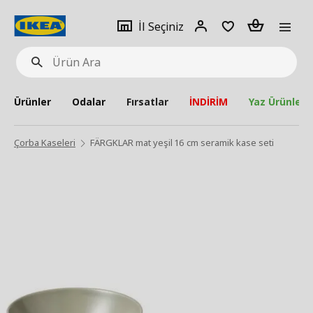
pat
İl
Giriş
Adet
İl Seçiniz
Ürün
seçiniz
Yap
Ara
Ürünler
Odalar
Fırsatlar
İNDİRİM
Yaz Ürünleri
Çorba Kaseleri
FÄRGKLAR mat yeşil 16 cm seramik kase seti