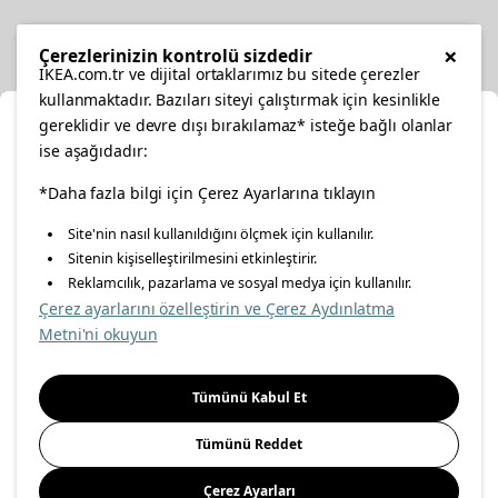
Diğer
×
Çerezlerinizin kontrolü sizdedir
IKEA.com.tr ve dijital ortaklarımız bu sitede çerezler
kullanmaktadır. Bazıları siteyi çalıştırmak için kesinlikle
gereklidir ve devre dışı bırakılamaz* isteğe bağlı olanlar
Ka
ise aşağıdadır:
Konumunuzu Seçin
facebook
*Daha fazla bilgi için Çerez Ayarlarına tıklayın
twitter
instagram
pinterest
youtube
Site'nin nasıl kullanıldığını ölçmek için kullanılır.
İnternetten vereceğiniz siparişlerinizde size özel hizmet ve
Sitenin kişiselleştirilmesini etkinleştirir.
linkedin
içerikleri görebilmek için lütfen konumuzu seçin.
Reklamcılık, pazarlama ve sosyal medya için kullanılır.
Çerez ayarlarını özelleştirin ve Çerez Aydınlatma
İl seçiniz
Metni'ni okuyun
Enerji Politikası
Bilgi Güvenliği Politikası
Kalite Politikası
Seçiniz
Gıda Güvenliği Politikası
Bilgi Toplumu Hizmetleri
Tümünü Kabul Et
Önemli Bilgilendirme
İnternet Sitesi Gizlilik Politikası
Tümünü Reddet
Kişisel Verilerin Korunması
Çerez Politikası
Çerez Ayarları