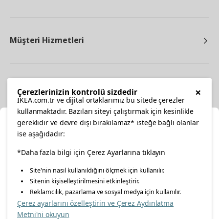
Müşteri Hizmetleri
Diğer
×
Çerezlerinizin kontrolü sizdedir
IKEA.com.tr ve dijital ortaklarımız bu sitede çerezler
kullanmaktadır. Bazıları siteyi çalıştırmak için kesinlikle
gereklidir ve devre dışı bırakılamaz* isteğe bağlı olanlar
Ka
ise aşağıdadır:
Konumunuzu Seçin
*Daha fazla bilgi için Çerez Ayarlarına tıklayın
facebook
twitter
instagram
pinterest
youtube
Site'nin nasıl kullanıldığını ölçmek için kullanılır.
İnternetten vereceğiniz siparişlerinizde size özel hizmet ve
Sitenin kişiselleştirilmesini etkinleştirir.
linkedin
içerikleri görebilmek için lütfen konumuzu seçin.
Reklamcılık, pazarlama ve sosyal medya için kullanılır.
Çerez ayarlarını özelleştirin ve Çerez Aydınlatma
İl seçiniz
Metni'ni okuyun