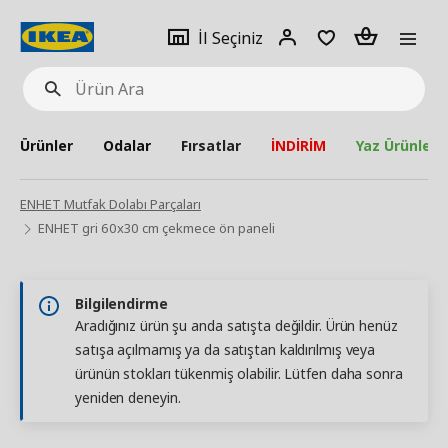
pat
İl
Giriş
Adet
İl Seçiniz
Ürün
seçiniz
Yap
Ara
Ürünler
Odalar
Fırsatlar
İNDİRİM
Yaz Ürünleri
ENHET Mutfak Dolabı Parçaları
ENHET gri 60x30 cm çekmece ön paneli
Bilgilendirme
Aradığınız ürün şu anda satışta değildir. Ürün henüz
satışa açılmamış ya da satıştan kaldırılmış veya
ürünün stokları tükenmiş olabilir. Lütfen daha sonra
yeniden deneyin.