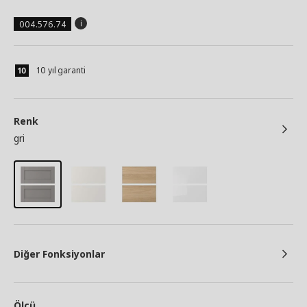
004.576.74
10 yıl garanti
Renk
gri
Diğer Fonksiyonlar
Ölçü