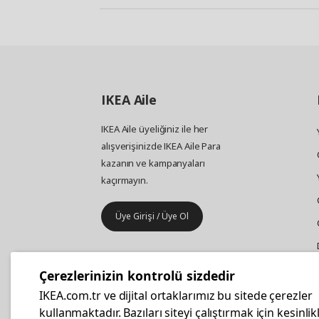
IKEA
Aile
IKEA Aile üyeliğiniz ile her
alışverişinizde IKEA Aile Para
kazanın ve kampanyaları
kaçırmayın.
Üye Girişi / Üye Ol
IKEA
Kurumsal Satış
Çerezlerinizin kontrolü sizdedir
İş yeri mobilya ve aksesuar
IKEA.com.tr ve dijital ortaklarımız bu sitede çerezler
alışverişleriniz IKEA Kurumsal Kart
kullanmaktadır. Bazıları siteyi çalıştırmak için kesinlik