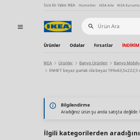
Size En Yakın IKEA
Hizmetler
IKEA Aile
IKEA Kurumsa
Ürün
Ara
Ürünler
Odalar
Fırsatlar
İNDİRİM
IKEA
Ürünler
Banyo Ürünleri
Banyo Mobilya
ENHET beyaz-parlak cila beyaz 199x63,5x222,5 
Bilgilendirme
Aradığınız ürün şu anda satışta değildir
İlgili kategorilerden aradığını