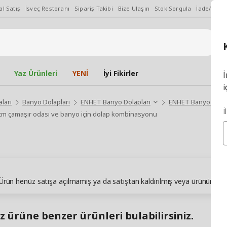
l Satış
İsveç Restoranı
Sipariş Takibi
Bize Ulaşın
Stok Sorgula
İade/Değiş
Yaz Ürünleri
YENİ
İyi Fikirler
İ
i
ları
Banyo Dolapları
ENHET Banyo Dolapları
ENHET Banyo Mobily
İ
cm çamaşır odası ve banyo için dolap kombinasyonu
. Ürün henüz satışa açılmamış ya da satıştan kaldırılmış veya ürünün sto
z ürüne benzer ürünleri bulabilirsiniz.