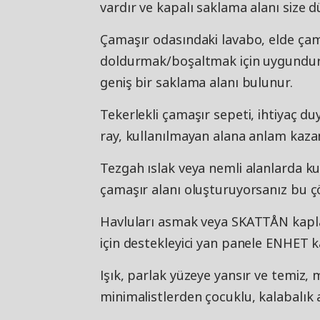
vardır ve kapalı saklama alanı size d
Çamaşır odasındaki lavabo, elde çam
doldurmak/boşaltmak için uygundur v
geniş bir saklama alanı bulunur.
Tekerlekli çamaşır sepeti, ihtiyaç duy
ray, kullanılmayan alana anlam kazan
Tezgah ıslak veya nemli alanlarda 
çamaşır alanı oluşturuyorsanız bu çö
Havluları asmak veya SKATTÅN kapla
için destekleyici yan panele ENHET kan
Işık, parlak yüzeye yansır ve temiz,
minimalistlerden çocuklu, kalabalık 