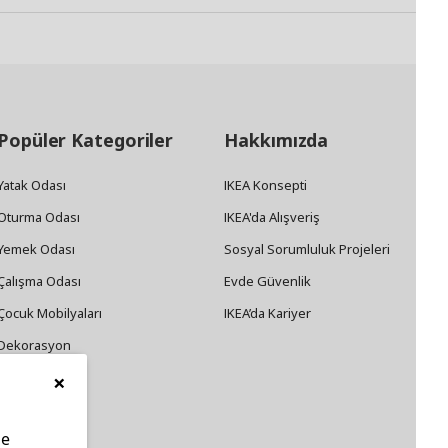
Popüler Kategoriler
Hakkımızda
Yatak Odası
IKEA Konsepti
Oturma Odası
IKEA'da Alışveriş
Yemek Odası
Sosyal Sorumluluk Projeleri
Çalışma Odası
Evde Güvenlik
Çocuk Mobilyaları
IKEA’da Kariyer
Dekorasyon
×
Züccaciye
le