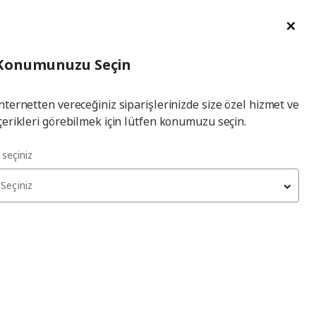
im Talebi
English
Ka
İl
Giriş
Ade
İl Seçiniz
Hej! Üye Girişi / Üye Ol
Konumunuzu Seçin
seçiniz
Yap
nternetten vereceğiniz siparişlerinizde size özel hizmet ve
çerikleri görebilmek için lütfen konumuzu seçin.
ası Setleri
l seçiniz
Seçiniz
kları tükenmiş olabilir. Lütfen daha sonra yeniden deneyin.