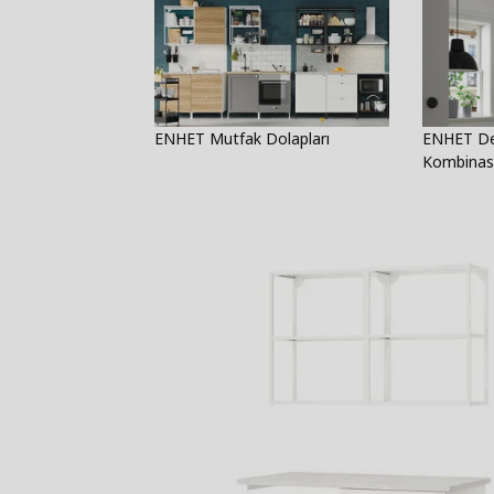
ENHET Mutfak Dolapları
ENHET D
Kombinasy