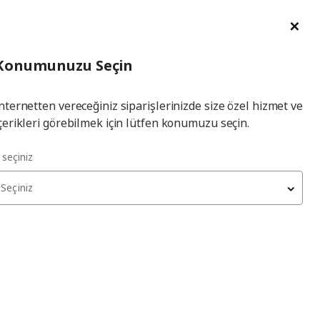
im Talebi
English
Ka
İl
Giriş
Ade
İl Seçiniz
Hej! Üye Girişi / Üye Ol
Konumunuzu Seçin
seçiniz
Yap
nternetten vereceğiniz siparişlerinizde size özel hizmet ve
çerikleri görebilmek için lütfen konumuzu seçin.
l seçiniz
Seçiniz
kları tükenmiş olabilir. Lütfen daha sonra yeniden deneyin.