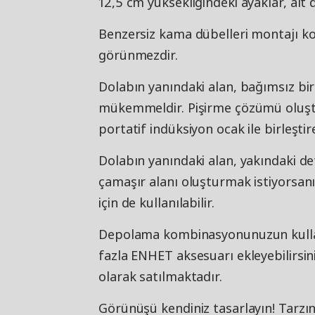
12,5 cm yüksekliğindeki ayaklar, alt d
Benzersiz kama dübelleri montajı kol
görünmezdir.
Dolabın yanındaki alan, bağımsız bi
mükemmeldir. Pişirme çözümü oluştu
portatif indüksiyon ocak ile birleştire
Dolabın yanındaki alan, yakındaki det
çamaşır alanı oluşturmak istiyorsan
için de kullanılabilir.
Depolama kombinasyonunuzun kullan
fazla ENHET aksesuarı ekleyebilirsini
olarak satılmaktadır.
Görünüşü kendiniz tasarlayın! Tarzı