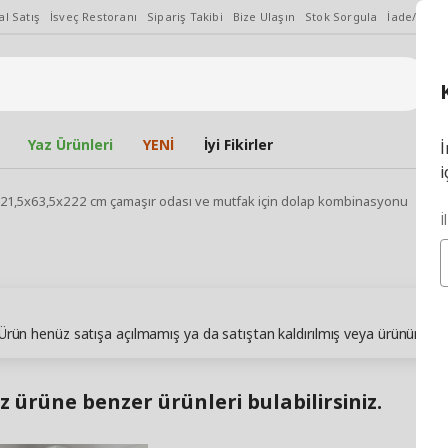
l Satış
İsveç Restoranı
Sipariş Takibi
Bize Ulaşın
Stok Sorgula
İade/Değiş
Yaz Ürünleri
YENİ
İyi Fikirler
İ
i
121,5x63,5x222 cm çamaşır odası ve mutfak için dolap kombinasyonu
İ
. Ürün henüz satışa açılmamış ya da satıştan kaldırılmış veya ürünün sto
z ürüne benzer ürünleri bulabilirsiniz.