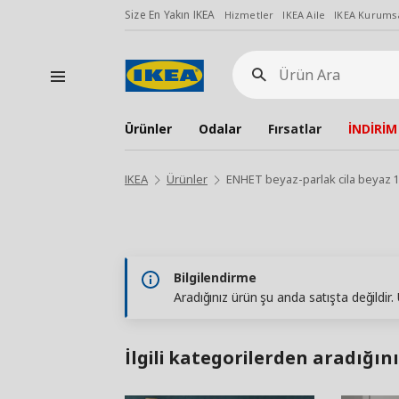
Size En Yakın IKEA
Hizmetler
IKEA Aile
IKEA Kurumsa
Ürün
Ara
Ürünler
Odalar
Fırsatlar
İNDİRİM
IKEA
Ürünler
ENHET beyaz-parlak cila beyaz 
Bilgilendirme
Aradığınız ürün şu anda satışta değildir
İlgili kategorilerden aradığını