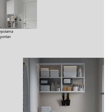
epolama
onları