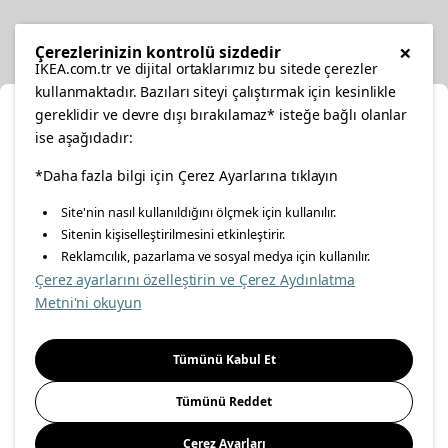
Diğer
×
Çerezlerinizin kontrolü sizdedir
IKEA.com.tr ve dijital ortaklarımız bu sitede çerezler
kullanmaktadır. Bazıları siteyi çalıştırmak için kesinlikle
gereklidir ve devre dışı bırakılamaz* isteğe bağlı olanlar
Ka
ise aşağıdadır:
Konumunuzu Seçin
*Daha fazla bilgi için Çerez Ayarlarına tıklayın
facebook
twitter
instagram
pinterest
youtube
Site'nin nasıl kullanıldığını ölçmek için kullanılır.
İnternetten vereceğiniz siparişlerinizde size özel hizmet ve
Sitenin kişiselleştirilmesini etkinleştirir.
linkedin
içerikleri görebilmek için lütfen konumuzu seçin.
Reklamcılık, pazarlama ve sosyal medya için kullanılır.
Çerez ayarlarını özelleştirin ve Çerez Aydınlatma
İl seçiniz
Metni'ni okuyun
Enerji Politikası
Bilgi Güvenliği Politikası
Kalite Politikası
Seçiniz
Gıda Güvenliği Politikası
Bilgi Toplumu Hizmetleri
Tümünü Kabul Et
Önemli Bilgilendirme
İnternet Sitesi Gizlilik Politikası
Tümünü Reddet
Kişisel Verilerin Korunması
Çerez Politikası
Çerez Ayarları