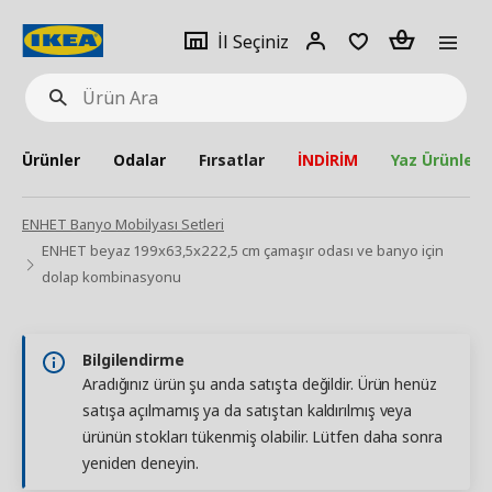
pat
İl
Giriş
Adet
İl Seçiniz
Ürün
seçiniz
Yap
Ara
Ürünler
Odalar
Fırsatlar
İNDİRİM
Yaz Ürünleri
ENHET Banyo Mobilyası Setleri
ENHET beyaz 199x63,5x222,5 cm çamaşır odası ve banyo için
dolap kombinasyonu
Bilgilendirme
Aradığınız ürün şu anda satışta değildir. Ürün henüz
satışa açılmamış ya da satıştan kaldırılmış veya
ürünün stokları tükenmiş olabilir. Lütfen daha sonra
yeniden deneyin.