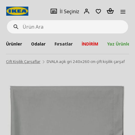
pat
İl
Giriş
Adet
İl Seçiniz
Ürün
seçiniz
Yap
Ara
Ürünler
Odalar
Fırsatlar
İNDİRİM
Yaz Ürünleri
Çift Kişilik Çarşaflar
DVALA açık gri 240x260 cm çift kişilik çarşaf