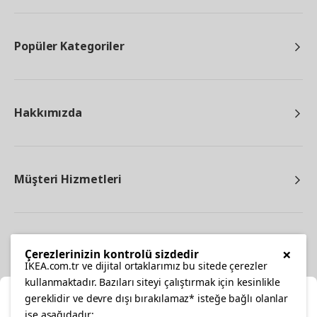
Popüler Kategoriler
Hakkımızda
Müşteri Hizmetleri
Diğer
×
Çerezlerinizin kontrolü sizdedir
IKEA.com.tr ve dijital ortaklarımız bu sitede çerezler
kullanmaktadır. Bazıları siteyi çalıştırmak için kesinlikle
gereklidir ve devre dışı bırakılamaz* isteğe bağlı olanlar
Ka
ise aşağıdadır: