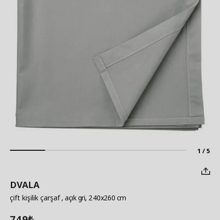
1 / 5
DVALA
çift kişilik çarşaf
, açık gri, 240x260 cm
749
₺