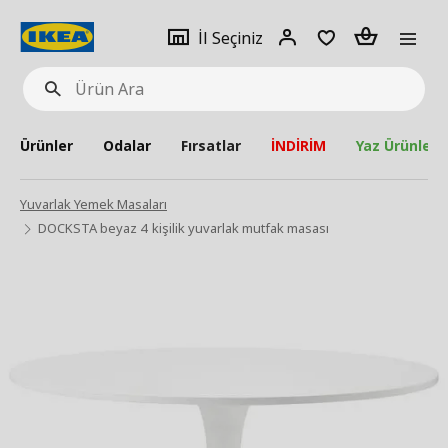
pat
İl
Giriş
Adet
İl Seçiniz
Ürün
seçiniz
Yap
Ara
Ürünler
Odalar
Fırsatlar
İNDİRİM
Yaz Ürünleri
Yuvarlak Yemek Masaları
DOCKSTA beyaz 4 kişilik yuvarlak mutfak masası