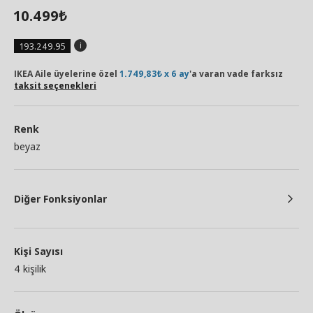
10.499
₺
193.249.95
IKEA Aile üyelerine özel
1.749,83₺ x 6 ay
'a varan vade farksız
taksit seçenekleri
Renk
beyaz
Diğer Fonksiyonlar
Kişi Sayısı
4 kişilik