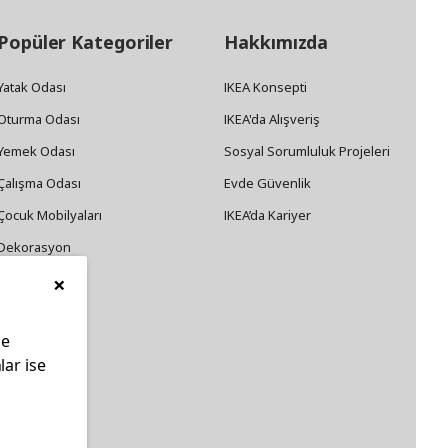
Popüler Kategoriler
Hakkımızda
Yatak Odası
IKEA Konsepti
Oturma Odası
IKEA'da Alışveriş
Yemek Odası
Sosyal Sorumluluk Projeleri
Çalışma Odası
Evde Güvenlik
Çocuk Mobilyaları
IKEA’da Kariyer
Dekorasyon
×
Züccaciye
le
lar ise