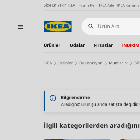
Size En Yakın IKEA
Hizmetler
IKEA Aile
IKEA Kurumsa
Ürün
Ara
Ürünler
Odalar
Fırsatlar
İNDİRİM
IKEA
Ürünler
Dekorasyon
Mumlar
Sil
Bilgilendirme
Aradığınız ürün şu anda satışta değildir
İlgili kategorilerden aradığını