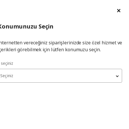
im Talebi
English
Ka
İl
Giriş
Ade
İl Seçiniz
Hej! Üye Girişi / Üye Ol
Konumunuzu Seçin
seçiniz
Yap
nternetten vereceğiniz siparişlerinizde size özel hizmet ve
çerikleri görebilmek için lütfen konumuzu seçin.
l seçiniz
Seçiniz
kları tükenmiş olabilir. Lütfen daha sonra yeniden deneyin.