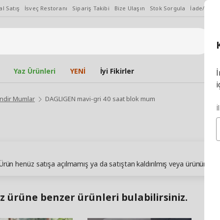
l Satış
İsveç Restoranı
Sipariş Takibi
Bize Ulaşın
Stok Sorgula
İade/Değiş
Yaz Ürünleri
YENİ
İyi Fikirler
İ
i
indir Mumlar
DAGLIGEN mavi-gri 40 saat blok mum
İ
. Ürün henüz satışa açılmamış ya da satıştan kaldırılmış veya ürünün sto
z ürüne benzer ürünleri bulabilirsiniz.