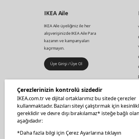
IKEA
Aile
IKEA Aile üyeliğiniz ile her
alışverişinizde IKEA Aile Para
kazanın ve kampanyaları
kaçırmayın.
Üye Girişi / Üye Ol
IKEA
Kurumsal Satış
Çerezlerinizin kontrolü sizdedir
İş yeri mobilya ve aksesuar
IKEA.com.tr ve dijital ortaklarımız bu sitede çerezler
alışverişleriniz IKEA Kurumsal Kart
kullanmaktadır. Bazıları siteyi çalıştırmak için kesinlik
ile daha hesaplı.
gereklidir ve devre dışı bırakılamaz* isteğe bağlı olan
aşağıdadır:
Hemen Başvurun
*Daha fazla bilgi için Çerez Ayarlarına tıklayın