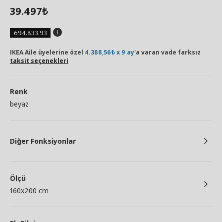
39.497
₺
694.833.93
IKEA Aile üyelerine özel
4.388,56₺ x 9 ay
'a varan vade farksız
taksit seçenekleri
Renk
beyaz
Diğer Fonksiyonlar
Ölçü
160x200 cm