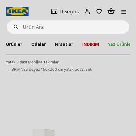
pat
İl
Giriş
Adet
İl Seçiniz
Ürün
seçiniz
Yap
Ara
Ürünler
Odalar
Fırsatlar
İNDİRİM
Yaz Ürünleri
Yatak Odası Mobilya Takımları
BRIMNES beyaz 160x200 cm yatak odası seti