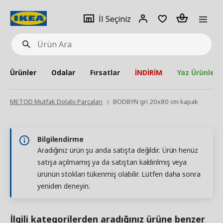
pat
İl
Giriş
Adet
İl Seçiniz
Ürün
seçiniz
Yap
Ara
Ürünler
Odalar
Fırsatlar
İNDİRİM
Yaz Ürünleri
METOD Mutfak Dolabı Parçaları
BODBYN gri 20x80 cm kapak
Bilgilendirme
Aradığınız ürün şu anda satışta değildir. Ürün henüz
satışa açılmamış ya da satıştan kaldırılmış veya
ürünün stokları tükenmiş olabilir. Lütfen daha sonra
yeniden deneyin.
İlgili kategorilerden aradığınız ürüne benzer