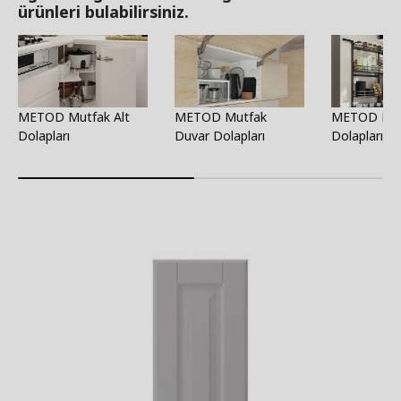
ürünleri bulabilirsiniz.
METOD Mutfak Alt
METOD Mutfak
METOD Mut
Dolapları
Duvar Dolapları
Dolapları