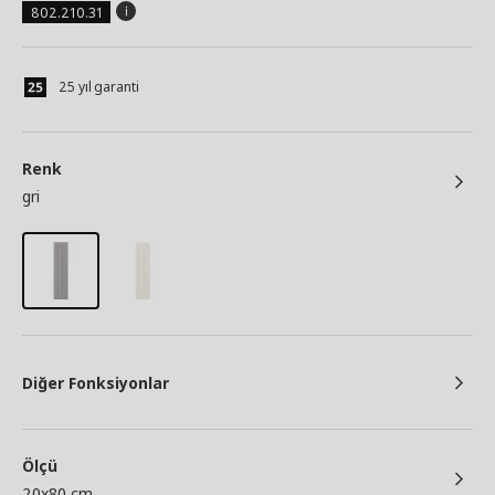
802.210.31
25 yıl garanti
Renk
gri
Diğer Fonksiyonlar
Ölçü
20x80 cm