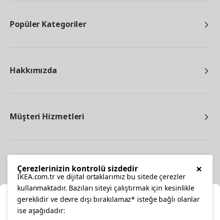
Popüler Kategoriler
Hakkımızda
Müşteri Hizmetleri
Diğer
×
Çerezlerinizin kontrolü sizdedir
IKEA.com.tr ve dijital ortaklarımız bu sitede çerezler
kullanmaktadır. Bazıları siteyi çalıştırmak için kesinlikle
gereklidir ve devre dışı bırakılamaz* isteğe bağlı olanlar
Ka
ise aşağıdadır: