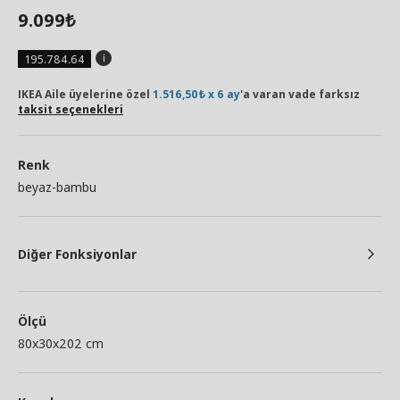
9.099
₺
195.784.64
IKEA Aile üyelerine özel
1.516,50₺ x 6 ay
'a varan vade farksız
taksit seçenekleri
Renk
beyaz-bambu
Diğer Fonksiyonlar
Ölçü
80x30x202 cm