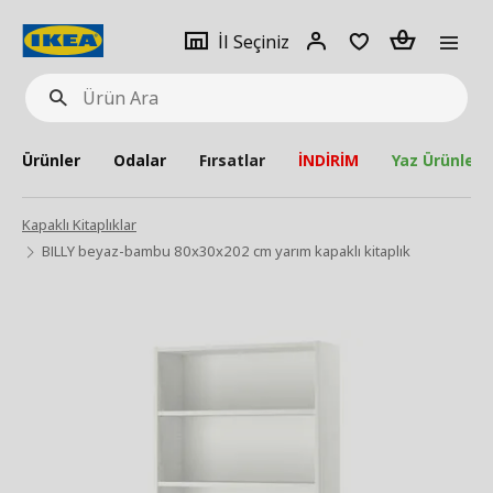
pat
İl
Giriş
Adet
İl Seçiniz
Ürün
seçiniz
Yap
Ara
Ürünler
Odalar
Fırsatlar
İNDİRİM
Yaz Ürünleri
Kapaklı Kitaplıklar
BILLY beyaz-bambu 80x30x202 cm yarım kapaklı kitaplık