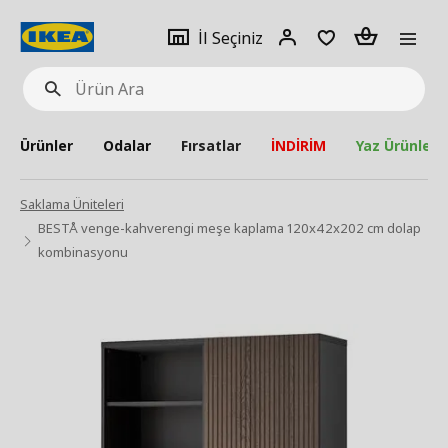
pat
İl
Giriş
Adet
İl Seçiniz
Ürün
seçiniz
Yap
Ara
Ürünler
Odalar
Fırsatlar
İNDİRİM
Yaz Ürünleri
Saklama Üniteleri
BESTÅ venge-kahverengi meşe kaplama 120x42x202 cm dolap
kombinasyonu