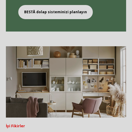
BEST
Å
dolap sisteminizi planlayın
İyi Fikirler