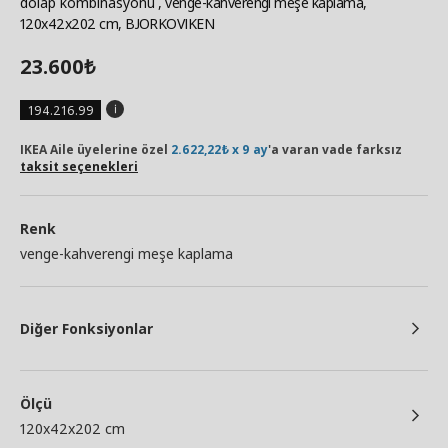
dolap kombinasyonu
, venge-kahverengi meşe kaplama,
120x42x202 cm, BJORKOVIKEN
23.600
₺
194.216.99
IKEA Aile üyelerine özel
2.622,22₺ x 9 ay
'a varan vade farksız
taksit seçenekleri
Renk
venge-kahverengi meşe kaplama
Diğer Fonksiyonlar
Ölçü
120x42x202 cm