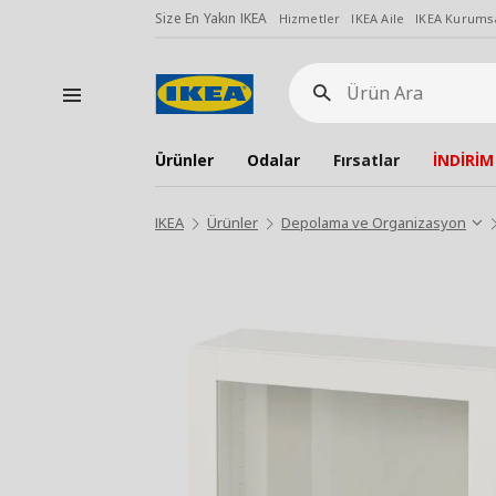
Size En Yakın IKEA
Hizmetler
IKEA Aile
IKEA Kurumsa
Ürün
Ara
Ürünler
Odalar
Fırsatlar
İNDİRİM
IKEA
Ürünler
Depolama ve Organizasyon