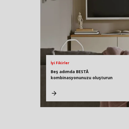
İyi Fikirler
Beş adımda BESTÅ
kombinasyonunuzu oluşturun