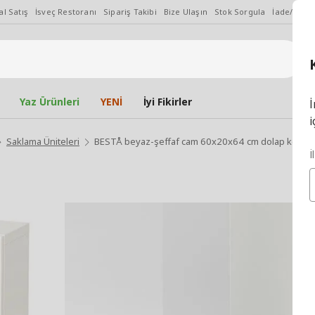
l Satış
İsveç Restoranı
Sipariş Takibi
Bize Ulaşın
Stok Sorgula
İade/Değiş
Yaz Ürünleri
YENİ
İyi Fikirler
İ
i
Saklama Üniteleri
BESTÅ beyaz-şeffaf cam 60x20x64 cm dolap komb
İ