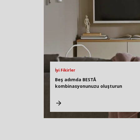
İyi Fikirler
Beş adımda BESTÅ
kombinasyonunuzu oluşturun