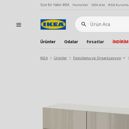
Size En Yakın IKEA
Hizmetler
IKEA Aile
IKEA Kurumsa
Ürün
Ara
Ürünler
Odalar
Fırsatlar
İNDİRİM
IKEA
Ürünler
Depolama ve Organizasyon