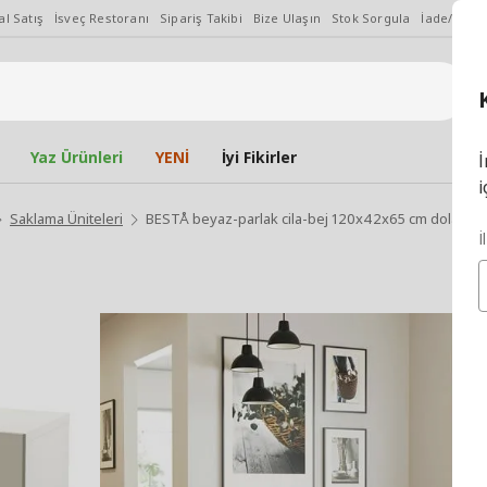
l Satış
İsveç Restoranı
Sipariş Takibi
Bize Ulaşın
Stok Sorgula
İade/Değiş
Yaz Ürünleri
YENİ
İyi Fikirler
İ
i
Saklama Üniteleri
BESTÅ beyaz-parlak cila-bej 120x42x65 cm dolap 
İ